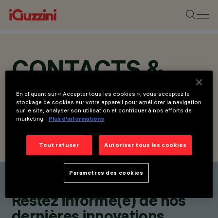
CONTACTS &
LOCATIONS
En cliquant sur « Accepter tous les cookies », vous acceptez le
stockage de cookies sur votre appareil pour améliorer la navigation
sur le site, analyser son utilisation et contribuer à nos efforts de
marketing.
Plus d’informations
Tout refuser
Autoriser tous les cookies
NOS REPRÉSENTANTS
ÉCRIVEZ-NOUS
Paramètres des cookies
Trouvez un représentants
Restez informé(e) de nos
dernières innovations.