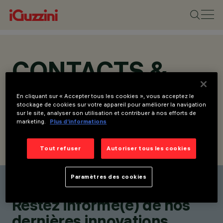
CONTACTS &
LOCATIONS
En cliquant sur « Accepter tous les cookies », vous acceptez le
stockage de cookies sur votre appareil pour améliorer la navigation
sur le site, analyser son utilisation et contribuer à nos efforts de
marketing.
Plus d’informations
Tout refuser
Autoriser tous les cookies
NOS REPRÉSENTANTS
ÉCRIVEZ-NOUS
Paramètres des cookies
Trouvez un représentants
Restez informé(e) de nos
dernières innovations.