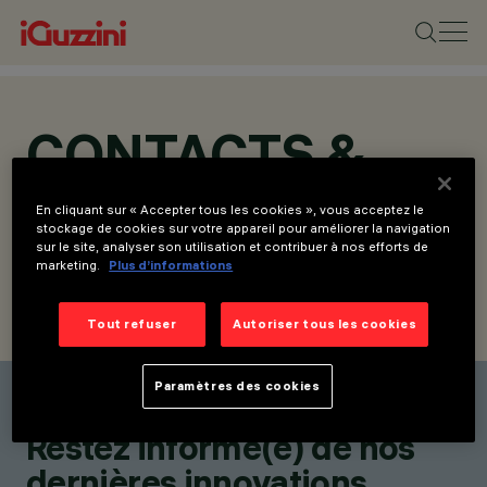
CONTACTS &
LOCATIONS
En cliquant sur « Accepter tous les cookies », vous acceptez le
stockage de cookies sur votre appareil pour améliorer la navigation
sur le site, analyser son utilisation et contribuer à nos efforts de
marketing.
Plus d’informations
Tout refuser
Autoriser tous les cookies
NOS REPRÉSENTANTS
ÉCRIVEZ-NOUS
Paramètres des cookies
Trouvez un représentants
Restez informé(e) de nos
dernières innovations.