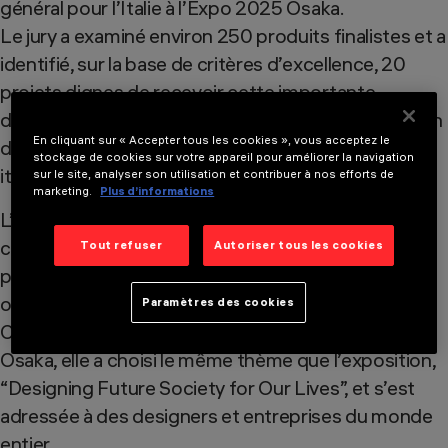
général pour l’Italie à l’Expo 2025 Osaka.
Le jury a examiné environ 250 produits finalistes et a
identifié, sur la base de critères d’excellence, 20
projets dignes de recevoir cette importante
distinction, attribuée dans un cadre d’exception afin
En cliquant sur « Accepter tous les cookies », vous acceptez le
de célébrer à l’échelle mondiale le prix de design
stockage de cookies sur votre appareil pour améliorer la navigation
italien le plus prestigieux.
sur le site, analyser son utilisation et contribuer à nos efforts de
marketing.
Plus d’informations
L’édition internationale du Compasso d’Oro a un
caractère thématique et est consacrée à un aspect
Tout refuser
Autoriser tous les cookies
particulier et significatif du design mondial :
organisée cette année en collaboration avec le
Paramètres des cookies
Commissariat Général pour l’Italie à l’Expo 2025
Osaka, elle a choisi le même thème que l’exposition,
“Designing Future Society for Our Lives”, et s’est
adressée à des designers et entreprises du monde
entier.