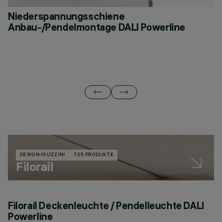
Niederspannungsschiene
N
Anbau-/Pendelmontage DALI Powerline
d
DESIGN IGUZZINI
725 PRODUKTE
Filorail
Filorail Deckenleuchte / Pendelleuchte DALI
F
Powerline