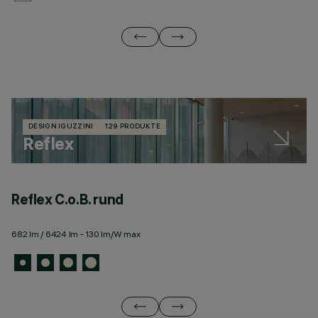
DESIGN IGUZZINI
129 PRODUKTE
Reflex
Reflex C.o.B. rund
R
682 lm / 6424 lm - 130 lm/W max
22