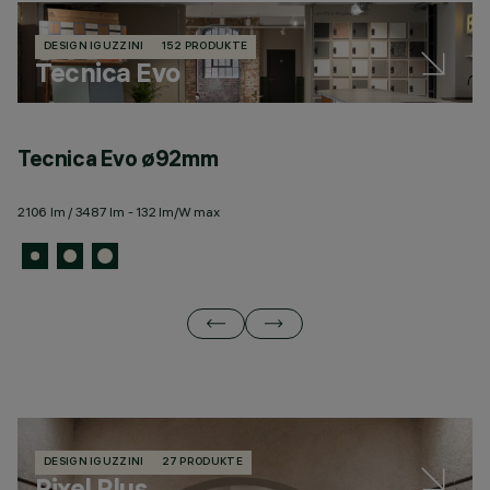
DESIGN IGUZZINI
152 PRODUKTE
Tecnica Evo
Tecnica Evo ø92mm
T
2106 lm / 3487 lm - 132 lm/W max
30
DESIGN IGUZZINI
27 PRODUKTE
Pixel Plus