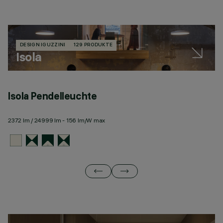
DESIGN IGUZZINI
129 PRODUKTE
Isola
Isola Pendelleuchte
I
2372 lm / 24999 lm - 156 lm/W max
23