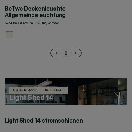
BeTwo Deckenleuchte
B
Allgemeinbeleuchtung
1451 lm / 4325 lm - 123 lm/W max
12
DESIGN IGUZZINI
116 PRODUKTE
Light Shed 14
Light Shed 14 stromschienen
L