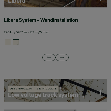
Libera
Libera System - Wandinstallation
L
240 lm / 5287 lm - 137 lm/W max
28
DESIGN IGUZZINI
549 PRODUKTE
Low voltage track system