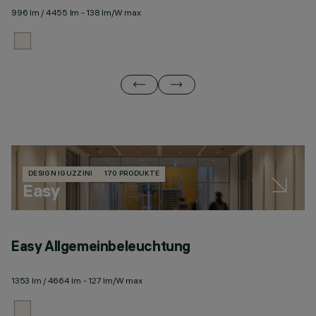
996 lm / 4455 lm - 138 lm/W max
10
DESIGN IGUZZINI
170 PRODUKTE
Easy
Easy Allgemeinbeleuchtung
E
1353 lm / 4664 lm - 127 lm/W max
18