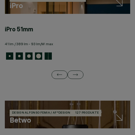
iPro
iPro 51mm
i
41 lm / 389 lm - 93 lm/W max
27
DESIGN ALFONSO FEMIA / AF*DESIGN
127 PRODUKTE
Betwo