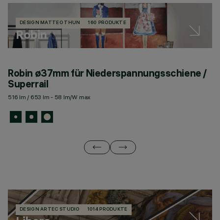
DESIGN MATTEO THUN
160 PRODUKTE
Robin
Robin ø37mm für Niederspannungsschiene /
R
Superrail
S
516 lm / 653 lm - 58 lm/W max
11
DESIGN ARTEC STUDIO
1014 PRODUKTE