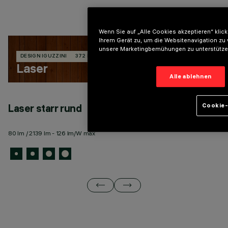
Wenn Sie auf „Alle Cookies akzeptieren“ kli
Ihrem Gerät zu, um die Websitenavigation zu
unsere Marketingbemühungen zu unterstütz
DESIGN IGUZZINI
372 PRODUKTE
Laser
Alle ablehnen
Laser starr rund
L
Cookie-
80 lm / 2139 lm - 126 lm/W max
43