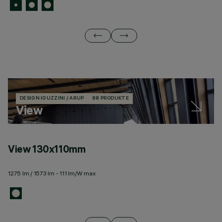
DESIGN IGUZZINI / ARUP
88 PRODUKTE
View
View 130x110mm
V
1275 lm / 1573 lm - 111 lm/W max
26