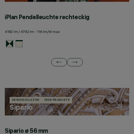
iPlan Pendelleuchte rechteckig
i
4182 lm / 4782 lm - 116 lm/W max
31
DESIGN IGUZZINI
1809 PRODUKTE
Sipario
Sipario ø 56 mm
S