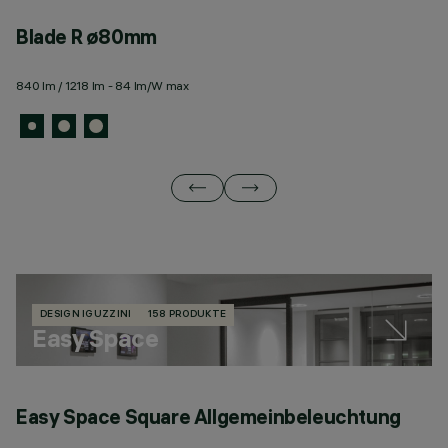
Blade R ø80mm
B
840 lm / 1218 lm - 84 lm/W max
3 
DESIGN IGUZZINI
158 PRODUKTE
Easy Space
Easy Space Square Allgemeinbeleuchtung
E