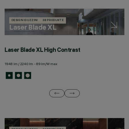
DESIGN IGUZZINI
38 PRODUKTE
Laser Blade XL
Laser Blade XL High Contrast
L
1948 lm / 2240 lm - 89 lm/W max
67