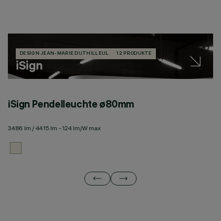
DESIGN JEAN-MARIE DUTHILLEUL
12 PRODUKTE
iSign
iSign Pendelleuchte ø80mm
i
3486 lm / 4415 lm - 124 lm/W max
34