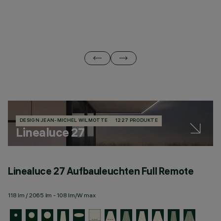
DESIGN JEAN-MICHEL WILMOTTE
1227 PRODUKTE
Linealuce 27
Linealuce 27 Aufbauleuchten Full Remote
L
118 lm / 2065 lm - 108 lm/W max
11