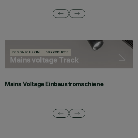
DESIGN IGUZZINI
58 PRODUKTE
Mains voltage Track
Mains Voltage Einbaustromschiene
A
S