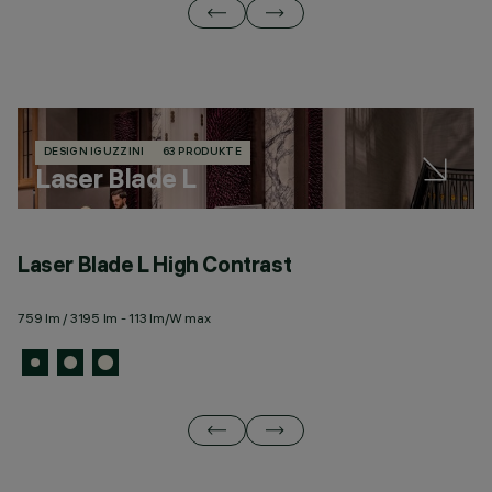
DESIGN IGUZZINI
63 PRODUKTE
Laser Blade L
Laser Blade L High Contrast
L
759 lm / 3195 lm - 113 lm/W max
34