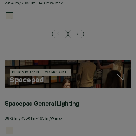
2394 lm / 7068 lm - 148 lm/W max
23
DESIGN IGUZZINI
120 PRODUKTE
Spacepad
Spacepad General Lighting
S
3872 lm / 4350 lm - 165 lm/W max
23