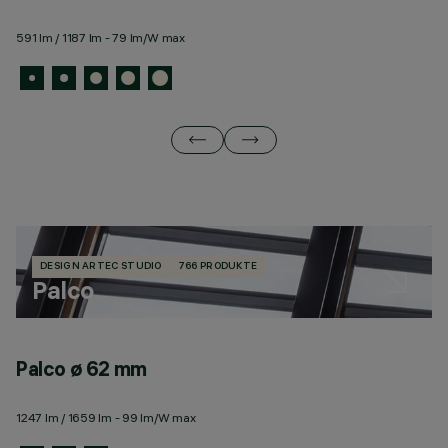
591 lm / 1187 lm - 79 lm/W max
49
DESIGN ARTEC STUDIO
766 PRODUKTE
Palco
Palco ø 62 mm
P
1247 lm / 1659 lm - 99 lm/W max
57