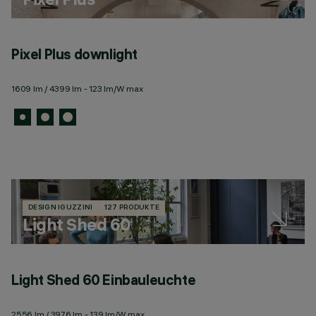
Pixel Plus downlight
1609 lm / 4399 lm - 123 lm/W max
DESIGN IGUZZINI
127 PRODUKTE
Light Shed 60
Light Shed 60 Einbauleuchte
L
2556 lm / 3976 lm - 139 lm/W max
25