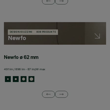
DESIGN IGUZZINI
838 PRODUKTE
Newfo
Newfo ø 62 mm
N
491 lm / 896 lm - 87 lm/W max
10