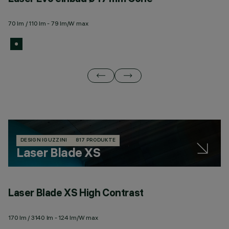
70 lm / 110 lm - 79 lm/W max
10
DESIGN IGUZZINI
817 PRODUKTE
Laser Blade XS
Laser Blade XS High Contrast
L
170 lm / 3140 lm - 124 lm/W max
18