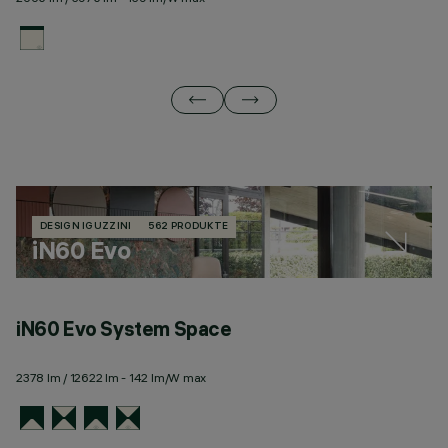
DESIGN IGUZZINI
562 PRODUKTE
iN60 Evo
iN60 Evo System Space
i
O
2378 lm / 12622 lm - 142 lm/W max
21