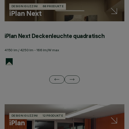
DESIGN IGUZZINI
68 PRODUKTE
iPlan Next
iPlan Next Deckenleuchte quadratisch
i
4150 lm / 4250 lm - 166 lm/W max
41
DESIGN IGUZZINI
12 PRODUKTE
iPlan