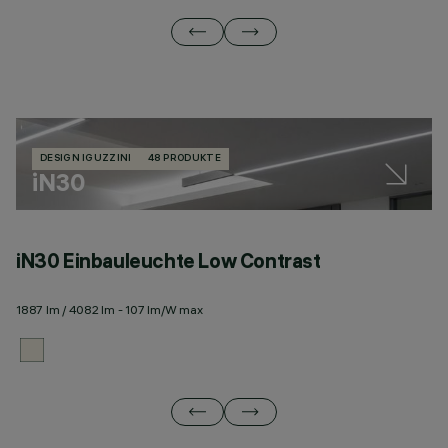
DESIGN IGUZZINI
48 PRODUKTE
iN30
iN30 Einbauleuchte Low Contrast
i
1887 lm / 4082 lm - 107 lm/W max
17