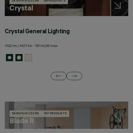
DESIGN IGUZZINI
86 PRODUKTE
Crystal
Crystal General Lighting
C
1102 lm / 4127 lm - 161 lm/W max
73
DESIGN IGUZZINI
167 PRODUKTE
Blade R