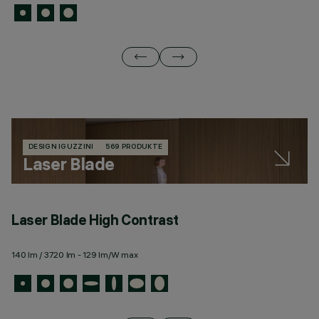
DESIGN IGUZZINI
569 PRODUKTE
Laser Blade
Laser Blade High Contrast
L
140 lm / 3720 lm - 129 lm/W max
77