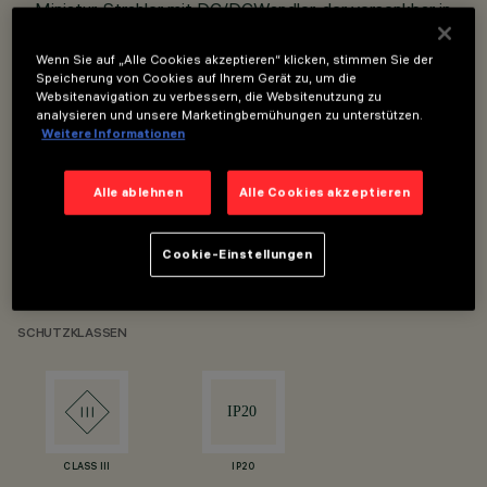
Miniatur-Strahler mit DC/DCWandler, der versenkbar in
den Adapter integriert ist.
Wenn Sie auf „Alle Cookies akzeptieren“ klicken, stimmen Sie der
Adapteranschluss-Schiene mit Schnellstecksystem.
Speicherung von Cookies auf Ihrem Gerät zu, um die
Strahlergehäuse aus Aluminiumdruckguss.
Websitenavigation zu verbessern, die Websitenutzung zu
analysieren und unsere Marketingbemühungen zu unterstützen.
Hochaufl ösende optische Linsen aus
Weitere Informationen
thermoplastischem Material.
Hoher Sehkomfort.
Alle ablehnen
Alle Cookies akzeptieren
Schwenkbarkeit von 90° in der horizontalen Ebene und
Rotation von 355° um die vertikale Achse.
Cookie-Einstellungen
LED-CoB mit hohem Farbwiedergabeindex.
SCHUTZKLASSEN
CLASS III
IP20