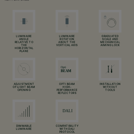
LUMINAIRE
LUMINAIRE
GRADUATED
ANGLE
ROTATION
SCALE AND
RELATIVE TO
ABOUT THE
MECHANICAL
THE
VERTICAL AXIS
AIMING LOCK
HORIZONTAL
PLANE
ADJUSTMENT
OPTI BEAM
INSTALLATION
OF LIGHT BEAM
HIGH-
WITHOUT
OPENING
PERFORMANCE
TOOLS
REFLECTORS
DIMMABLE
COMPATIBILITY
LUMINAIRE
WITH DALI
PROTOCOL