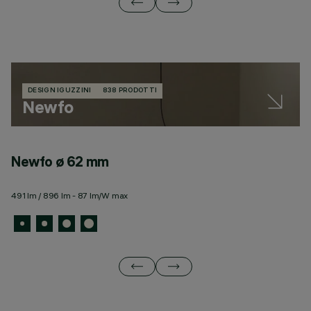
DESIGN IGUZZINI
838 PRODOTTI
Newfo
Newfo ø 62 mm
N
491 lm / 896 lm - 87 lm/W max
10