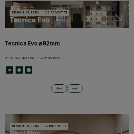
DESIGN IGUZZINI
152 PRODOTTI
Tecnica Evo
Tecnica Evo ø92mm
T
2106 lm / 3487 lm - 132 lm/W max
30
DESIGN IGUZZINI
27 PRODOTTI
Pixel Plus