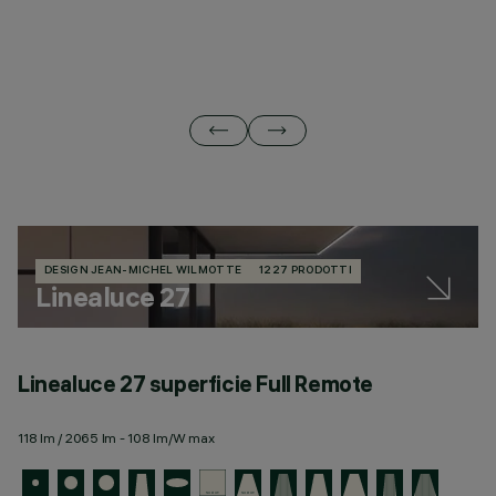
DESIGN JEAN-MICHEL WILMOTTE
1227 PRODOTTI
Linealuce 27
Linealuce 27 superficie Full Remote
L
118 lm / 2065 lm - 108 lm/W max
11