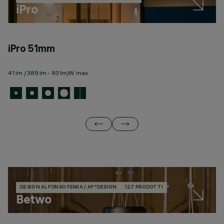
iPro
iPro 51mm
i
41 lm / 389 lm - 93 lm/W max
27
DESIGN ALFONSO FEMIA / AF*DESIGN
127 PRODOTTI
Betwo