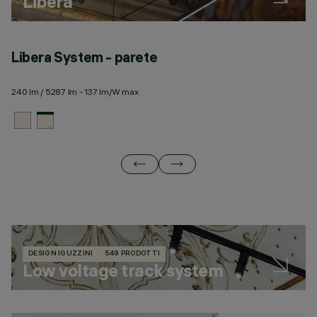
Libera
Libera System - parete
L
240 lm / 5287 lm - 137 lm/W max
28
DESIGN IGUZZINI
549 PRODOTTI
Low voltage track system