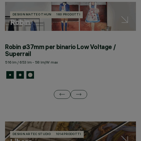
DESIGN MATTEO THUN
160 PRODOTTI
Robin
Robin ø37mm per binario Low Voltage /
R
Superrail
S
516 lm / 653 lm - 58 lm/W max
11
DESIGN ARTEC STUDIO
1014 PRODOTTI