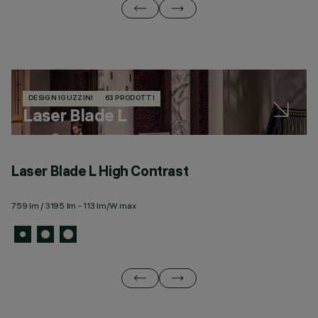
DESIGN IGUZZINI
63 PRODOTTI
Laser Blade L
Laser Blade L High Contrast
L
759 lm / 3195 lm - 113 lm/W max
34