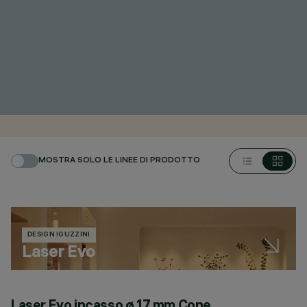
MOSTRA SOLO LE LINEE DI PRODOTTO
DESIGN IGUZZINI
Laser Evo
Laser Evo incasso ø 17 mm Cone
L