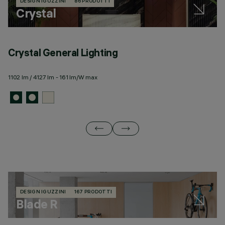
DESIGN IGUZZINI
86 PRODOTTI
Crystal
Crystal General Lighting
C
1102 lm / 4127 lm - 161 lm/W max
73
DESIGN IGUZZINI
167 PRODOTTI
Blade R