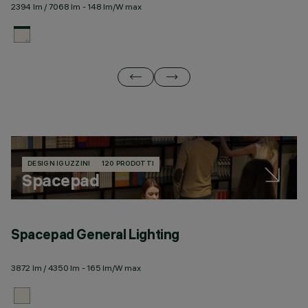
2394 lm / 7068 lm - 148 lm/W max
23
DESIGN IGUZZINI
120 PRODOTTI
Spacepad
Spacepad General Lighting
S
3872 lm / 4350 lm - 165 lm/W max
23