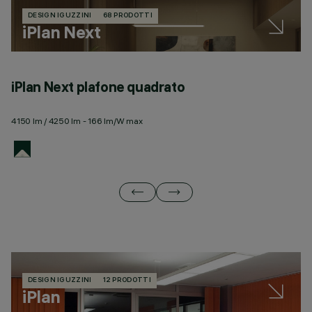
DESIGN IGUZZINI
68 PRODOTTI
iPlan Next
iPlan Next plafone quadrato
i
4150 lm / 4250 lm - 166 lm/W max
41
DESIGN IGUZZINI
12 PRODOTTI
iPlan