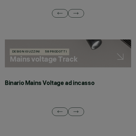
DESIGN IGUZZINI
58 PRODOTTI
Mains voltage Track
Binario Mains Voltage ad incasso
B