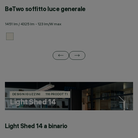
BeTwo soffitto luce generale
B
1451 lm / 4325 lm - 123 lm/W max
12
DESIGN IGUZZINI
116 PRODOTTI
Light Shed 14
Light Shed 14 a binario
L