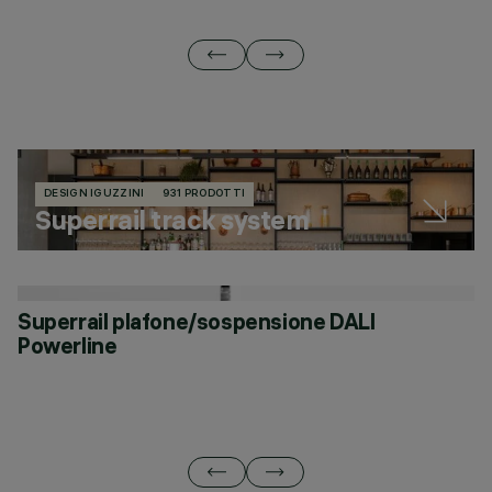
DESIGN IGUZZINI
931 PRODOTTI
Superrail track system
Superrail plafone/sospensione DALI
S
Powerline