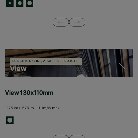
DESIGN IGUZZINI / ARUP
88 PRODOTTI
View
View 130x110mm
V
1275 lm / 1573 lm - 111 lm/W max
26