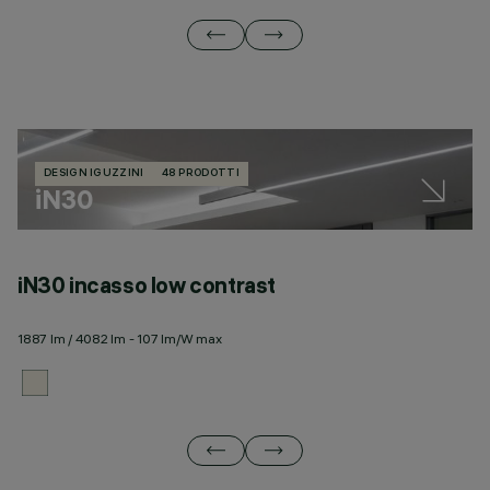
DESIGN IGUZZINI
48 PRODOTTI
iN30
iN30 incasso low contrast
i
1887 lm / 4082 lm - 107 lm/W max
17