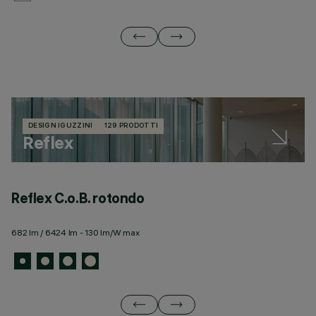
DESIGN IGUZZINI
129 PRODOTTI
Reflex
Reflex C.o.B. rotondo
R
682 lm / 6424 lm - 130 lm/W max
22