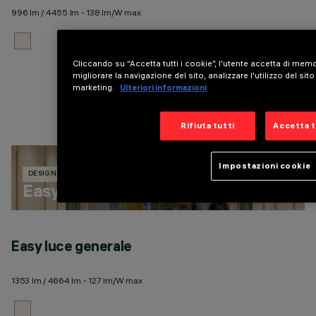
996 lm / 4455 lm - 138 lm/W max
10
Cliccando su “Accetta tutti i cookie”, l'utente accetta di memo
migliorare la navigazione del sito, analizzare l'utilizzo del sito
marketing.
Ulteriori informazioni
Rifiuta tutti
Accetta t
Impostazioni cookie
DESIGN IGUZZINI
170 PRODOTTI
Easy
Easy luce generale
E
1353 lm / 4664 lm - 127 lm/W max
18