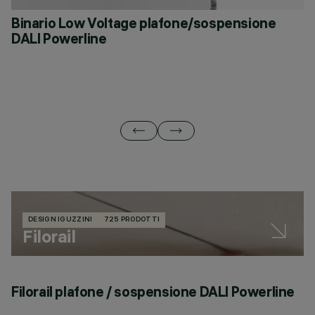
Binario Low Voltage plafone/sospensione
B
DALI Powerline
p
DESIGN IGUZZINI
725 PRODOTTI
Filorail
Filorail plafone / sospensione DALI Powerline
F