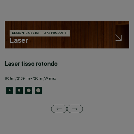
DESIGN IGUZZINI
372 PRODOTTI
Laser
Laser fisso rotondo
L
80 lm / 2139 lm - 126 lm/W max
43