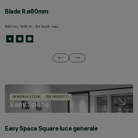
Blade R ø80mm
B
840 lm / 1218 lm - 84 lm/W max
3 
DESIGN IGUZZINI
158 PRODOTTI
Easy Space
Easy Space Square luce generale
E