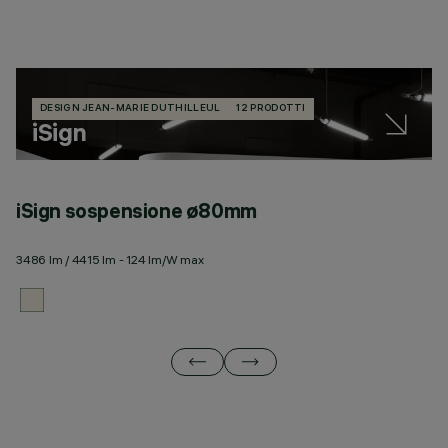
DESIGN JEAN-MARIE DUTHILLEUL
12 PRODOTTI
iSign
iSign sospensione ø80mm
i
3486 lm / 4415 lm - 124 lm/W max
34