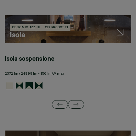
DESIGN IGUZZINI
129 PRODOTTI
Isola
Isola sospensione
I
2372 lm / 24999 lm - 156 lm/W max
23