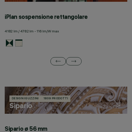
iPlan sospensione rettangolare
i
4182 lm / 4782 lm - 116 lm/W max
31
DESIGN IGUZZINI
1809 PRODOTTI
Sipario
Sipario ø 56 mm
S