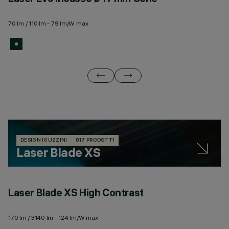
70 lm / 110 lm - 79 lm/W max
10
DESIGN IGUZZINI
817 PRODOTTI
Laser Blade XS
Laser Blade XS High Contrast
L
170 lm / 3140 lm - 124 lm/W max
18