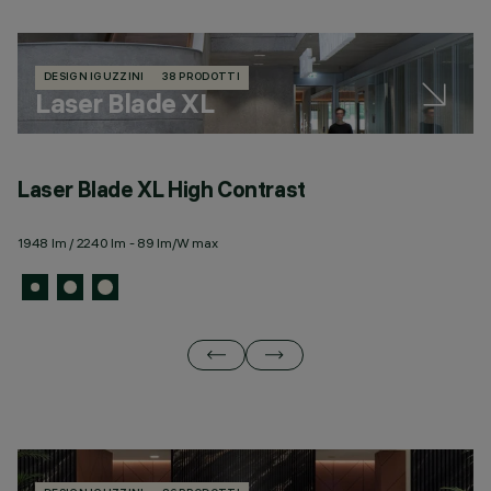
DESIGN IGUZZINI
38 PRODOTTI
Laser Blade XL
Laser Blade XL High Contrast
L
1948 lm / 2240 lm - 89 lm/W max
67