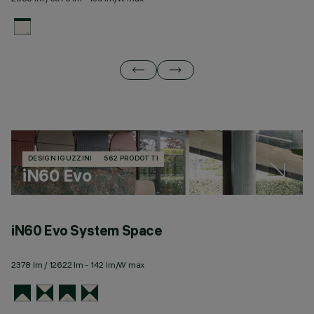
DESIGN IGUZZINI
562 PRODOTTI
iN60 Evo
iN60 Evo System Space
i
O
2378 lm / 12622 lm - 142 lm/W max
21