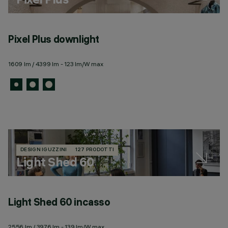
Pixel Plus downlight
1609 lm / 4399 lm - 123 lm/W max
DESIGN IGUZZINI
127 PRODOTTI
Light Shed 60
Light Shed 60 incasso
L
2556 lm / 3976 lm - 139 lm/W max
25