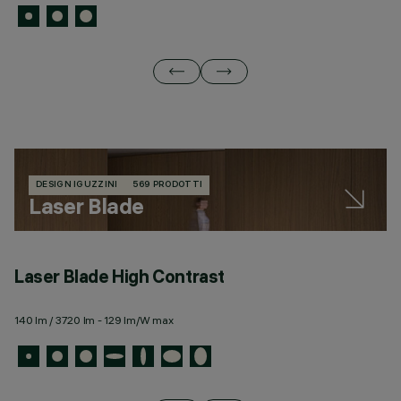
DESIGN IGUZZINI
569 PRODOTTI
Laser Blade
Laser Blade High Contrast
L
140 lm / 3720 lm - 129 lm/W max
77