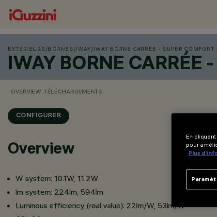
EXTÉRIEURS
/
BORNES
/
IWAY
/
IWAY BORNE CARRÉE - SUPER COMFORT -
IWAY BORNE CARRÉE -
OVERVIEW
TÉLÉCHARGEMENTS
CONFIGURER
En cliquant
Overview
pour amélio
Plus d’in
W system: 10.1W, 11.2W
Paramèt
lm system: 224lm, 594lm
Luminous efficiency (real value): 22lm/W, 53lm/W