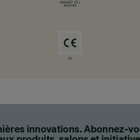
AGAINST 20 J
SHOCKS
CE
nières innovations. Abonnez-vo
x produits, salons et initiative