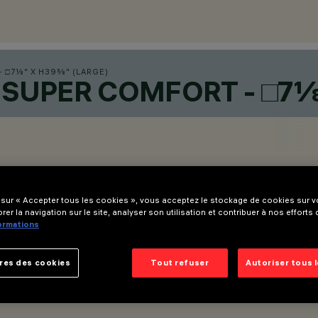
 □7⅛" X H39⅜" (LARGE)
 SUPER COMFORT - □7⅛
 sur « Accepter tous les cookies », vous acceptez le stockage de cookies sur vo
rer la navigation sur le site, analyser son utilisation et contribuer à nos efforts
formations
res des cookies
Tout refuser
Autoriser tous 