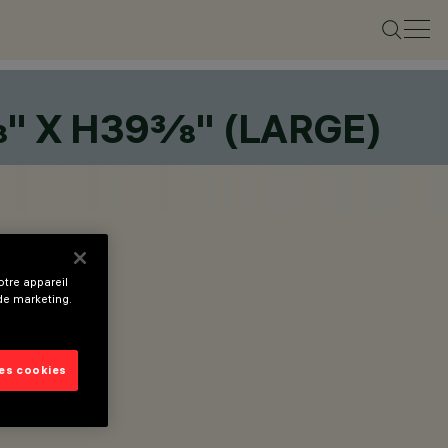
" X H39⅜" (LARGE)
tre appareil
 de marketing.
les cookies