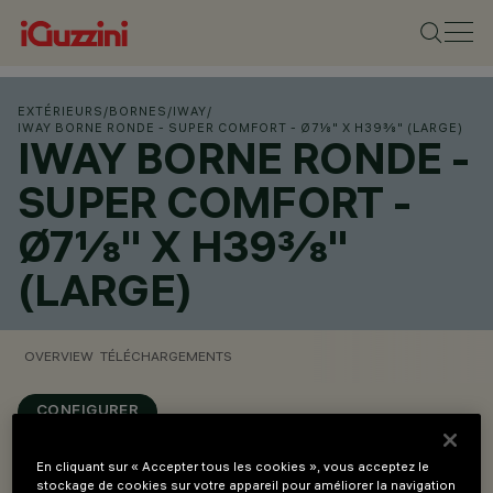
EXTÉRIEURS
/
BORNES
/
IWAY
/
IWAY BORNE RONDE - SUPER COMFORT - Ø7⅛" X H39⅜" (LARGE)
IWAY BORNE RONDE -
SUPER COMFORT -
Ø7⅛" X H39⅜"
(LARGE)
OVERVIEW
TÉLÉCHARGEMENTS
CONFIGURER
En cliquant sur « Accepter tous les cookies », vous acceptez le
Overview
stockage de cookies sur votre appareil pour améliorer la navigation