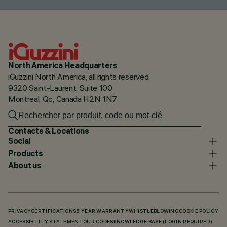
North America Headquarters
iGuzzini North America, all rights reserved
9320 Saint-Laurent, Suite 100
Montreal, Qc, Canada H2N 1N7
Contacts & Locations
Social
Products
About us
PRIVACY
CERTIFICATIONS
5 YEAR WARRANTY
WHISTLEBLOWING
COOKIE POLICY
ACCESSIBILITY STATEMENT
OUR CODES
KNOWLEDGE BASE (LOGIN REQUIRED)