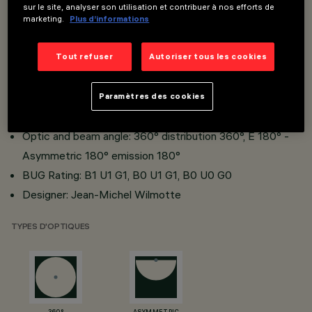
sur le site, analyser son utilisation et contribuer à nos efforts de
marketing.
Plus d’informations
W system: 10.1W, 11.2W
lm system: 216lm, 224lm, 502lm, 697lm
Tout refuser
Autoriser tous les cookies
Luminous efficiency (real value): 21lm/W, 23lm/W,
44lm/W, 62lm/W
Paramètres des cookies
CRI: 80
Optic and beam angle: 360° distribution 360°, E 180° -
Asymmetric 180° emission 180°
BUG Rating: B1 U1 G1, B0 U1 G1, B0 U0 G0
Designer: Jean-Michel Wilmotte
TYPES D'OPTIQUES