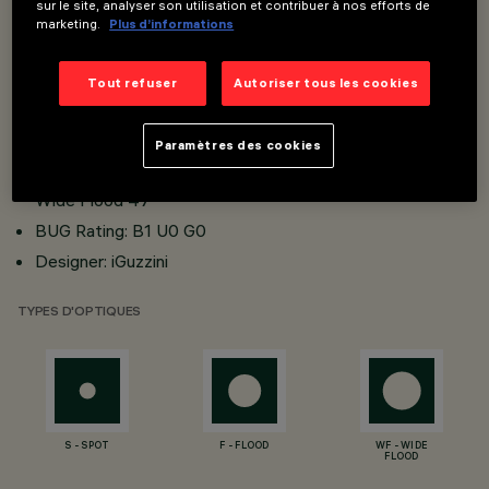
sur le site, analyser son utilisation et contribuer à nos efforts de
W system: 12.5W
marketing.
Plus d’informations
W source: 10W
lm system: 651lm
Tout refuser
Autoriser tous les cookies
Luminous efficiency (real value): 52lm/W, 65lm/W
CRI: 90
Paramètres des cookies
Optic and beam angle: S - Spot 32°, F - Flood 14°, WF -
Wide Flood 47°
BUG Rating: B1 U0 G0
Designer: iGuzzini
TYPES D'OPTIQUES
S - SPOT
F - FLOOD
WF - WIDE
FLOOD