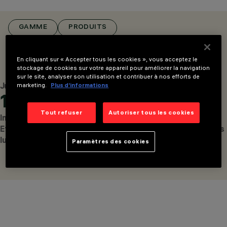
DE TABLE ET DE SOL,
APPLIQUES
DESIGN
GAMME
PRODUITS
ARTEC STUDIO
AWARDS
CONFIGURER
En cliquant sur « Accepter tous les cookies », vous acceptez le
stockage de cookies sur votre appareil pour améliorer la navigation
sur le site, analyser son utilisation et contribuer à nos efforts de
Jusqu'à
Jusqu'à
Jusqu'à
marketing.
Plus d’informations
118
4
360°
Tout refuser
Autoriser tous les cookies
lm/W
technologies
rotation des
Efficacité
optiques, pour
joints dans trois
CONFIGURER
lumineuse
une plus grande
plans.
Paramètres des cookies
polyvalence
d'application.