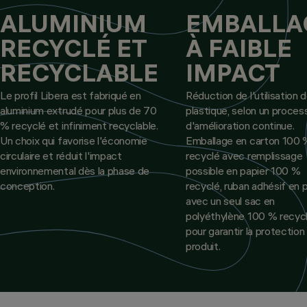
ALUMINIUM
EMBALLA
RECYCLÉ ET
À FAIBLE
RECYCLABLE
IMPACT
Le profil Libera est fabriqué en
Réduction de l'utilisation 
aluminium extrudé pour plus de 70
plastique, selon un proces
% recyclé et infiniment recyclable.
d'amélioration continue.
Un choix qui favorise l'économie
Emballage en carton 100 
circulaire et réduit l'impact
recyclé avec remplissage
environnemental dès la phase de
possible en papier 100 %
conception.
recyclé, ruban adhésif en p
avec un seul sac en
polyéthylène 100 % recyc
pour garantir la protection
produit.