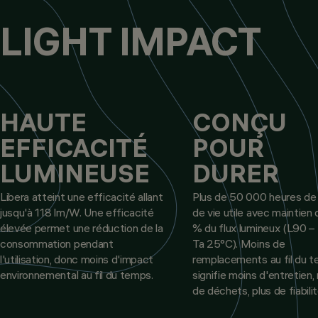
LIGHT IMPACT
HAUTE
CONÇU
EFFICACITÉ
POUR
LUMINEUSE
DURER
Libera atteint une efficacité allant
Plus de 50 000 heures de
jusqu'à 118 lm/W. Une efficacité
de vie utile avec maintien
élevée permet une réduction de la
% du flux lumineux (L90 –
consommation pendant
Ta 25°C). Moins de
l'utilisation, donc moins d'impact
remplacements au fil du 
environnemental au fil du temps.
signifie moins d'entretien,
de déchets, plus de fiabilit