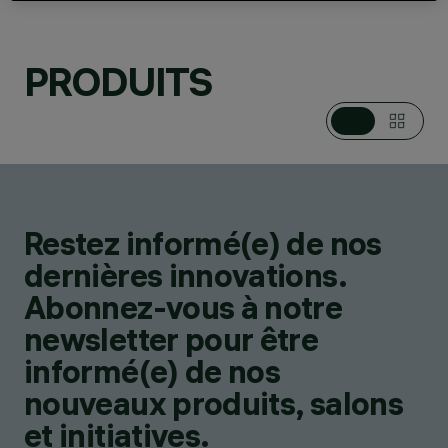
PROJECTEURS POUR
EXTÉRIEUR,
APPAREILS
PRODUITS
LINÉAIRES,
ENCASTRÉS DE SOL /
DE JARDIN,
APPLIQUES,
PLAFONNIERS
DESIGN
JEAN-MICHEL
WILMOTTE
Restez informé(e) de nos
CONFIGURER
dernières innovations.
Abonnez-vous à notre
newsletter pour être
informé(e) de nos
nouveaux produits, salons
et initiatives.