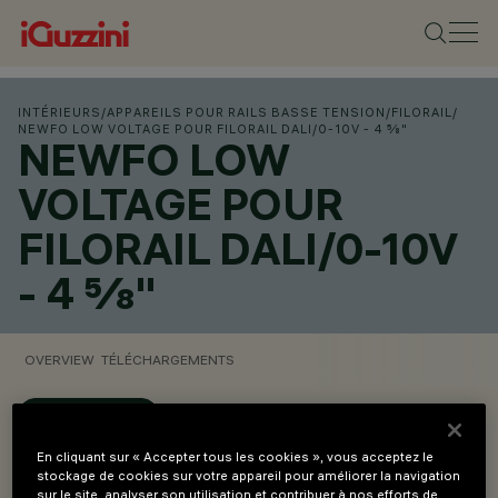
INTÉRIEURS
/
APPAREILS POUR RAILS BASSE TENSION
/
FILORAIL
/
NEWFO LOW VOLTAGE POUR FILORAIL DALI/0-10V - 4 ⅝"
NEWFO LOW
VOLTAGE POUR
FILORAIL DALI/0-10V
- 4 ⅝"
OVERVIEW
TÉLÉCHARGEMENTS
CONFIGURER
En cliquant sur « Accepter tous les cookies », vous acceptez le
stockage de cookies sur votre appareil pour améliorer la navigation
Overview
sur le site, analyser son utilisation et contribuer à nos efforts de