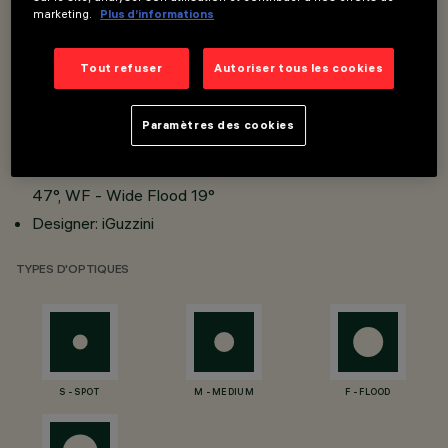
marketing.
Plus d’informations
W system: 16.7W, 22W
Tout refuser
Autoriser tous les cookies
lm system: 1541 - 2365lm
Luminous efficiency (real value): 92 - 108lm/W
Paramètres des cookies
CRI: 90
Optic and beam angle: S - Spot, M - Medium, F - Flood
47°, WF - Wide Flood 19°
Designer: iGuzzini
TYPES D'OPTIQUES
S - SPOT
M - MEDIUM
F - FLOOD