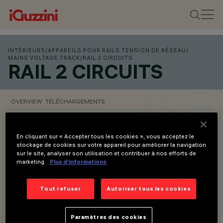
INTÉRIEURS
/
APPAREILS POUR RAILS TENSION DE RÉSEAU
/
MAINS VOLTAGE TRACK
/
RAIL 2 CIRCUITS
RAIL 2 CIRCUITS
OVERVIEW
TÉLÉCHARGEMENTS
CONFIGURER
En cliquant sur « Accepter tous les cookies », vous acceptez le
stockage de cookies sur votre appareil pour améliorer la navigation
sur le site, analyser son utilisation et contribuer à nos efforts de
Overview
marketing.
Plus d’informations
Tout refuser
Autoriser tous les cookies
Designer: iGuzzini
COULEURS
Paramètres des cookies