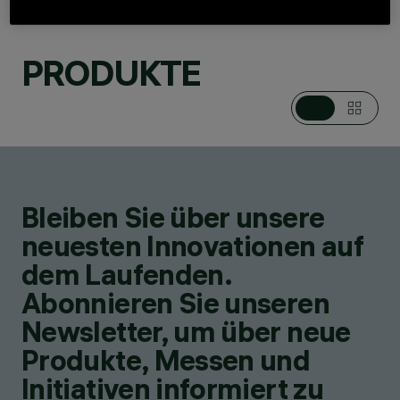
PRODUKTE
KATEGORIEN
TISCH- UND
STEHLEUCHTEN
DESIGN
RON ARAD
PRODUKTE
1
Bleiben Sie über unsere
SHOP ONLINE
neuesten Innovationen auf
dem Laufenden.
Abonnieren Sie unseren
Newsletter, um über neue
Produkte, Messen und
Initiativen informiert zu