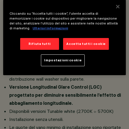
Installazione ad incasso su controsoffitti di spessore
Cliccando su “Accetta tutti i cookie”, l'utente accetta di
memorizzare i cookie sul dispositivo per migliorare la navigazione
spessore 12.5 - 15 - 20 mm per versioni Minimal (senza
del sito, analizzare l'utilizzo del sito e assistere nelle nostre attività
di marketing.
Ulteriori informazioni
falda perimetrale) o da 1 a 25 mm per versioni Frame
(con falda) tramite molle di torsione.
Rifiuta tutti
Accetta tutti i cookie
Corpo principale con superficie radiante realizzato in
alluminio pressofuso.
Impostazioni cookie
Sistema ottico (patent) con schermo microprismato
asimmetrico, specializzato per ottenere un’efficace
distribuzione wall washer sulla parete.
Versione Longitudinal Glare Control (LGC)
progettato per diminuire sensibilmente l’effetto di
abbagliamento longitudinale.
Disponibili versioni Tunable white (2700K ÷ 5700K)
Installazione senza utensili.
Le quote del vano minimo di installazione sono riportate