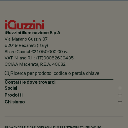
iGuzzini illuminazione S.p.A
Via Mariano Guzzini 37
62019 Recanati (Italy)
Share Capital €21.050.000,00 i.v.
VAT N. and R.I. : (IT)00082630435
CCIAA Macerata, R.E.A. 40632
Contatti e dove trovarci
Social
Prodotti
Chi siamo
PRIVACY
CERTIFICAZIONI
5 ANNI DI GARANZIA
WHISTLEBLOWING