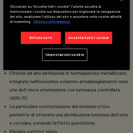
Cliccando su “Accetta tutti i cookie”, l'utente accetta di
memorizzare i cookie sul dispositivo per migliorare la navigazione
Installazione ad incasso su controsoffitti di spessore da
del sito, analizzare l'utilizzo del sito e assistere nelle nostre attività
di marketing.
Ulteriori informazioni
1 a 25 mm; sistema di fissaggio a bloccaggio meccanico.
Corpo principale con superfi cie radiante realizzato in
Rifiuta tutti
Accetta tutti i cookie
alluminio pressofuso, con possibilità di orientamento
basculante +/- 30°.
Impostazioni cookie
Versioni con falda perimetrale (Frame); corpo tecnico in
acciaio.
Ottiche ad alta definizione in termoplastico metallizzato,
integrate nell’innovativo schermo antiabbagliamento nero
che defi nisce un’emissione con luminanza controllata
UGR<10.
La particolare conformazione del sistema ottico
permette di ottenere una distribuzione luminosa defi nita
e circolare, evitando l’effetto puntiforme.
Elevato comfort visivo.