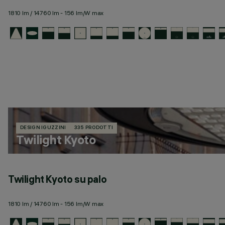
1810 lm / 14760 lm - 156 lm/W max
DESIGN IGUZZINI
335 PRODOTTI
Twilight Kyoto
Twilight Kyoto su palo
1810 lm / 14760 lm - 156 lm/W max