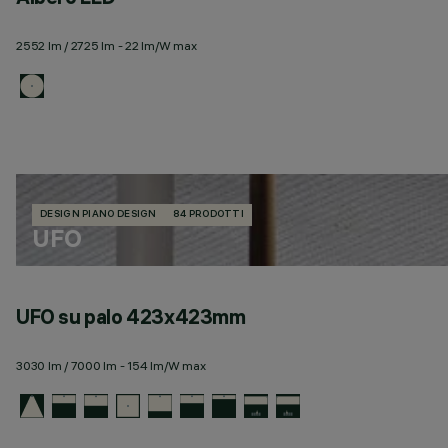
2552 lm / 2725 lm - 22 lm/W max
DESIGN PIANO DESIGN
84 PRODOTTI
UFO
UFO su palo 423x423mm
3030 lm / 7000 lm - 154 lm/W max