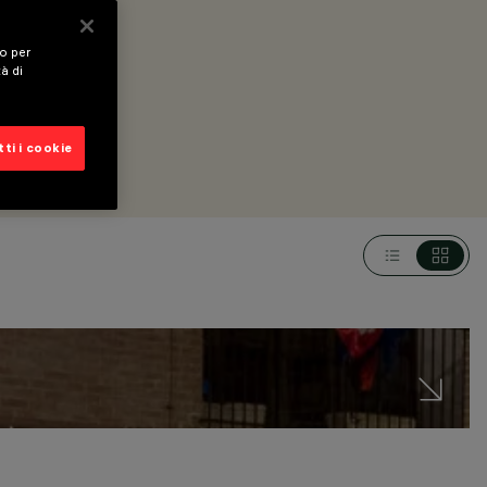
vo per
tà di
ti i cookie