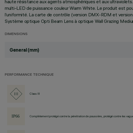
haute résistance aux agents atmosphériques et aux ultraviolets. 
multi-LED de puissance couleur Warm White. Le produit est pourvu
l’uniformité. La carte de contrôle (version DMX-RDM et version 
Système optique Opti Beam Lens à optique Wall Grazing Medium. 
DIMENSIONS
General (mm)
PERFORMANCE TECHNIQUE
Class III
Complètement protégé contre la pénétration de poussière, protégé contre les vagu