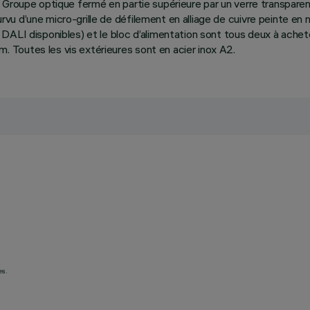
Groupe optique fermé en partie supérieure par un verre transparent
 d’une micro-grille de défilement en alliage de cuivre peinte en no
DALI disponibles) et le bloc d’alimentation sont tous deux à ache
Toutes les vis extérieures sont en acier inox A2.
es.