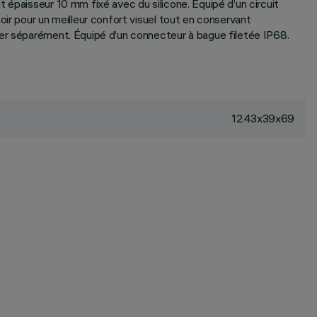
 épaisseur 10 mm fixé avec du silicone. Équipé d’un circuit
ir pour un meilleur confort visuel tout en conservant
ter séparément. Équipé d’un connecteur à bague filetée IP68.
1243x39x69