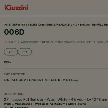
INTÉRIEURS
/
SYSTÈMES LINÉAIRES
/
LINEALUCE 27
/
27 ENCASTRÉ FULL R
006D
COULEUR
ACCESSOIRES REQUIS
COMPOSANTS OPTIONNELS
DONNÉE
006D
FAIT PARTIE DE
LINEALUCE 27 ENCASTRÉ FULL REMOTE
DESCRIPTION
27 Incasso Full Remote – Warm White - 48 Vdc – L= 1243mm –
WGM + Microlouvre - Wall Grazing Medium + Microlouvre
15.2 W (appareil)