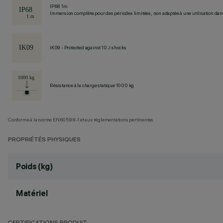
IP68 1m
Immersion complète pour des périodes limitées, non adaptée à une utilisation dans 
IK09 - Protected against 10 J shocks
Résistance à la charge statique 1000 kg
Conforme à la norme EN60598-1 et aux réglementations pertinentes.
PROPRIÉTÉS PHYSIQUES
Poids (kg)
Matériel