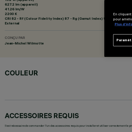
627.2 lm (appareil)
41.26 lm/W
2200 K
En cliquant
CRI
82
- Rf (Colour Fidelity Index) 87 - Rg (Gamut Index) 97
pour amélio
External
Plus d’in
CONÇU PAR
Paramèt
Jean-Michel Wilmotte
COULEUR
ACCESSOIRES REQUIS
Il est nécessaire de commander l'un des accessoires requis pour installer et utiliser correctement le pr