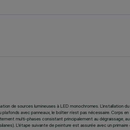
tilisation de sources lumineuses à LED monochromes. L’installation 
rs ou plafonds avec panneaux, le boîtier n’est pas nécessaire. Corp
raitement multi-phases consistant principalement au dégraissage, a
silanes). L'étape suivante de peinture est assurée avec un primaire 