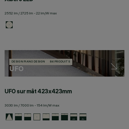
2552 lm / 2725 lm - 22 lm/W max
DESIGN PIANO DESIGN
84 PRODUITS
UFO
UFO sur mât 423x423mm
U
3030 lm / 7000 lm - 154 lm/W max
28