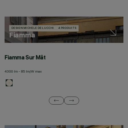
DESIGN MICHELE DE LUCCHI
4 PRODUITS
Fiamma
Fiamma Sur Mât
F
4300 lm - 85 lm/W max
43