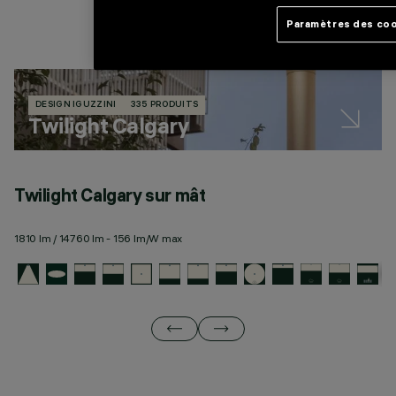
Paramètres des co
DESIGN IGUZZINI
335 PRODUITS
Twilight Calgary
Twilight Calgary sur mât
T
1810 lm / 14760 lm - 156 lm/W max
19