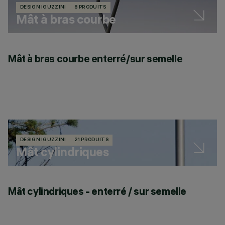
DESIGN IGUZZINI
8 PRODUITS
Mât à bras courbe
Mât à bras courbe enterré/sur semelle
DESIGN IGUZZINI
21 PRODUITS
Mât cylindriques
Mât cylindriques - enterré / sur semelle
M
s