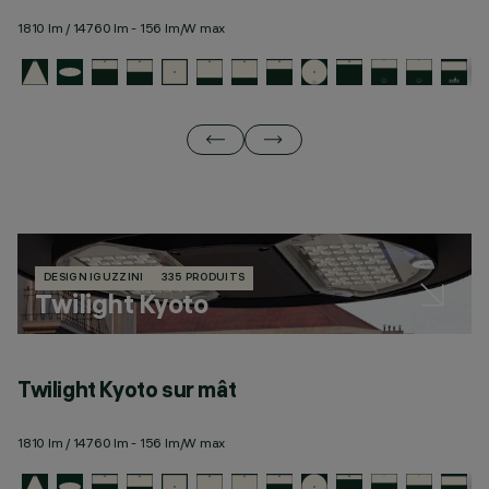
1810 lm / 14760 lm - 156 lm/W max
19
DESIGN IGUZZINI
335 PRODUITS
Twilight Kyoto
Twilight Kyoto sur mât
T
1810 lm / 14760 lm - 156 lm/W max
19