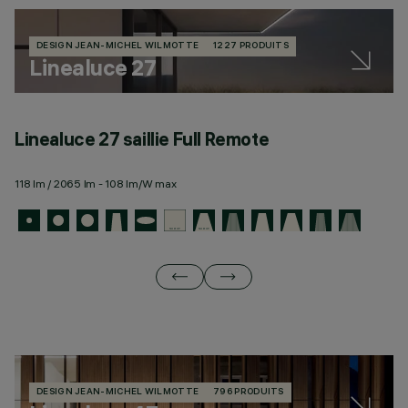
DESIGN JEAN-MICHEL WILMOTTE
1227 PRODUITS
Linealuce 27
Linealuce 27 saillie Full Remote
L
118 lm / 2065 lm - 108 lm/W max
11
DESIGN JEAN-MICHEL WILMOTTE
796 PRODUITS