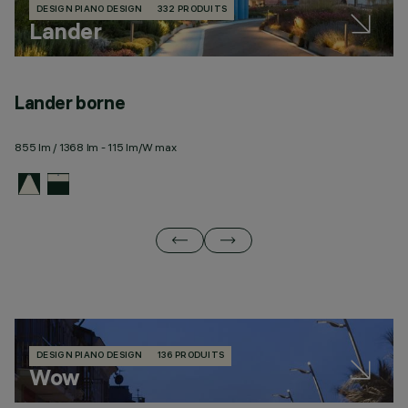
DESIGN PIANO DESIGN
332 PRODUITS
Lander
Lander borne
L
855 lm / 1368 lm - 115 lm/W max
18
DESIGN PIANO DESIGN
136 PRODUITS
Wow