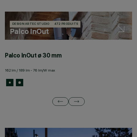
DESIGN ARTEC STUDIO
472 PRODUITS
Palco InOut
Palco InOut ø 30 mm
P
162 lm / 189 lm - 76 lm/W max
6 