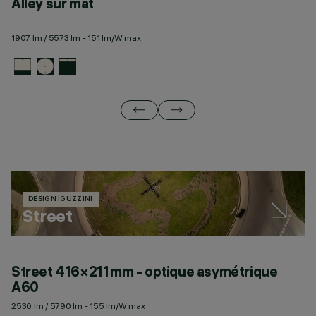
Alley sur mât
A
1907 lm / 5573 lm - 151 lm/W max
21
DESIGN IGUZZINI
Street
Street 416×211 mm - optique asymétrique
S
A60
S
2530 lm / 5790 lm - 155 lm/W max
25