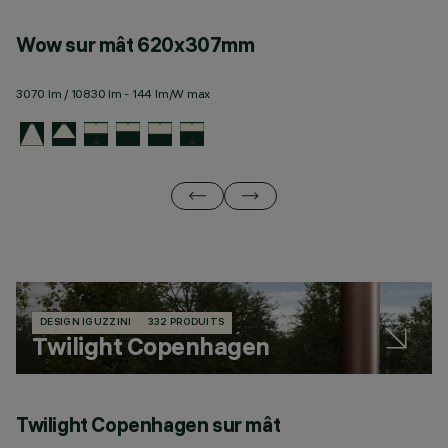
Wow sur mât 620x307mm
W
3070 lm / 10830 lm - 144 lm/W max
11
DESIGN IGUZZINI
332 PRODUITS
Twilight Copenhagen
Twilight Copenhagen sur mât
T