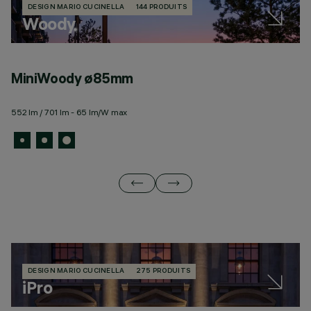
DESIGN MARIO CUCINELLA
144 PRODUITS
Woody
MiniWoody ø85mm
W
552 lm / 701 lm - 65 lm/W max
19
DESIGN MARIO CUCINELLA
275 PRODUITS
iPro