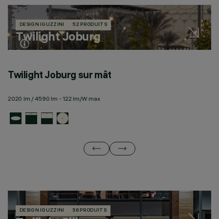
DESIGN IGUZZINI
52 PRODUITS
Twilight Joburg
Twilight Joburg sur mât
T
2020 lm / 4590 lm - 122 lm/W max
23
DESIGN IGUZZINI
56 PRODUITS