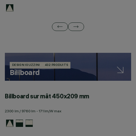
DESIGN IGUZZINI
432 PRODUITS
Billboard
Billboard sur mât 450x209 mm
B
2300 lm / 9760 lm - 171 lm/W max
10