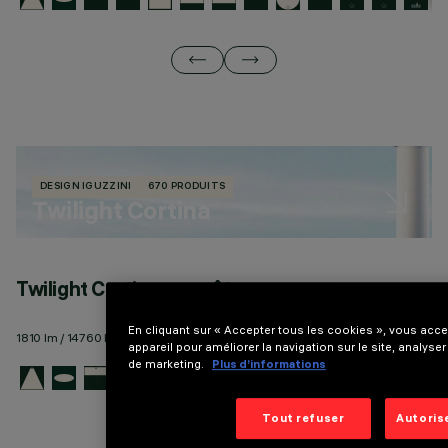
DESIGN IGUZZINI
670 PRODUITS
Twilight Cortina
Twilight Cortina sur mât
T
En cliquant sur « Accepter tous les cookies », vous acc
1810 lm / 14760 lm - 156 lm/W max
18
appareil pour améliorer la navigation sur le site, analyser
de marketing.
Plus d’informations
Tout refuser
Autoris