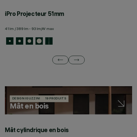
iPro Projecteur 51mm
i
41 lm / 389 lm - 93 lm/W max
27
DESIGN IGUZZINI
19 PRODUITS
Mât en bois
Mât cylindrique en bois
M