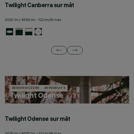
Twilight Canberra sur mât
T
2020 lm / 4590 lm - 122 lm/W max
23
DESIGN IGUZZINI
45 PRODUITS
Twilight Odense
Twilight Odense sur mât
2020 lm / 4590 lm - 122 lm/W max