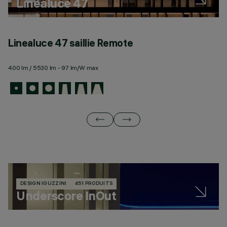
Linealuce 47
Linealuce 47 saillie Remote
L
400 lm / 5530 lm - 97 lm/W max
44
DESIGN IGUZZINI
451 PRODUITS
Underscore InOut