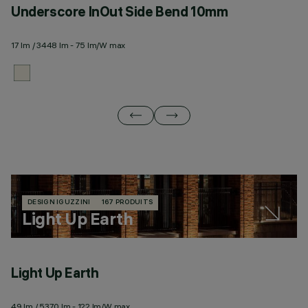
Underscore InOut Side Bend 10mm
U
17 lm / 3448 lm - 75 lm/W max
20
DESIGN IGUZZINI
167 PRODUITS
Light Up Earth
Light Up Earth
L
49 lm / 5370 lm - 122 lm/W max
59