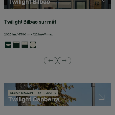
Twilight Bilbao
Twilight Bilbao sur mât
T
2020 lm / 4590 lm - 122 lm/W max
23
DESIGN IGUZZINI
54 PRODUITS
Twilight Canberra