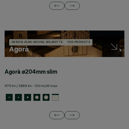
DESIGN JEAN-MICHEL WILMOTTE
1130 PRODUITS
Agorà
Agorà ø204mm slim
A
975 lm / 3889 lm - 100 lm/W max
13