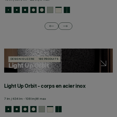
DESIGN IGUZZINI
180 PRODUITS
Light Up Orbit
Light Up Orbit - corps en acier inox
L
7 lm / 434 lm - 108 lm/W max
7 