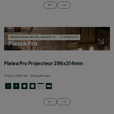
DESIGN JEAN-MICHEL WILMOTTE
171 PRODUITS
Platea Pro
Platea Pro Projecteur 296x214mm
P
775 lm / 3557 lm - 100 lm/W max
19