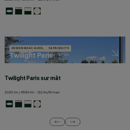
DESIGN MARC AUREL
54 PRODUITS
Twilight Paris
Twilight Paris sur mât
T
2020 lm / 4590 lm - 122 lm/W max
23