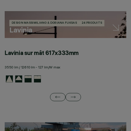
DESIGN MASSIMILIANO & DORIANA FUKSAS
24 PRODUITS
Lavinia
Lavinia sur mât 617x333mm
S
3550 lm / 12610 lm - 127 lm/W max
35