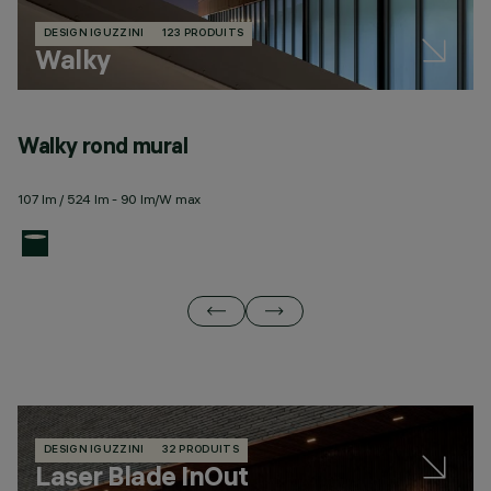
DESIGN IGUZZINI
123 PRODUITS
Walky
Walky rond mural
W
107 lm / 524 lm - 90 lm/W max
29
DESIGN IGUZZINI
32 PRODUITS
Laser Blade InOut