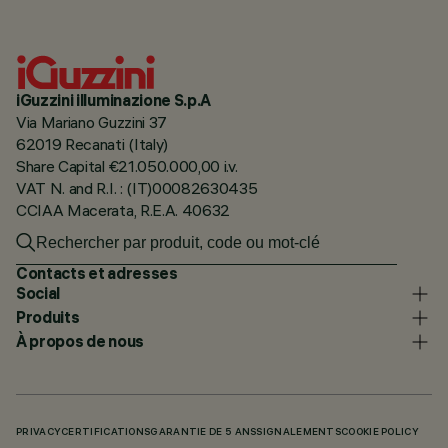
iGuzzini illuminazione S.p.A
Via Mariano Guzzini 37
62019 Recanati (Italy)
Share Capital €21.050.000,00 i.v.
VAT N. and R.I. : (IT)00082630435
CCIAA Macerata, R.E.A. 40632
Contacts et adresses
Social
Produits
À propos de nous
PRIVACY
CERTIFICATIONS
GARANTIE DE 5 ANS
SIGNALEMENTS
COOKIE POLICY