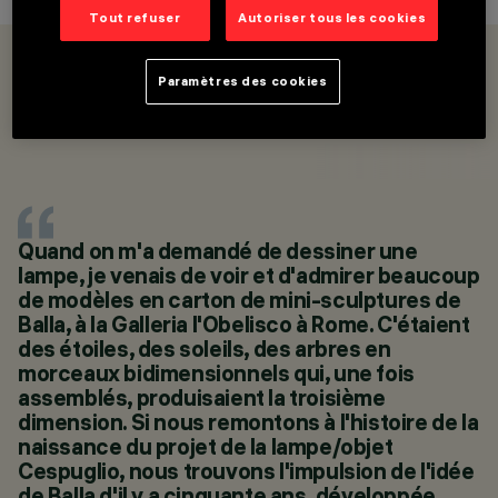
Tout refuser
Autoriser tous les cookies
GAMME
PRODUITS
Paramètres des cookies
SHOP ONLINE
CATÉGORIES
LAMPES DE TABLE ET
DE SOL
DESIGN
ENNIO LUCINI
PRODUITS
Quand on m'a demandé de dessiner une
3
lampe, je venais de voir et d'admirer beaucoup
SHOP ONLINE
de modèles en carton de mini-sculptures de
Balla, à la Galleria l'Obelisco à Rome. C'étaient
des étoiles, des soleils, des arbres en
morceaux bidimensionnels qui, une fois
assemblés, produisaient la troisième
dimension. Si nous remontons à l'histoire de la
naissance du projet de la lampe/objet
Cespuglio, nous trouvons l'impulsion de l'idée
de Balla d'il y a cinquante ans, développée