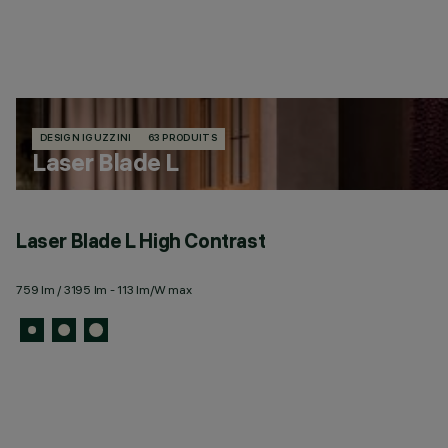
DESIGN IGUZZINI
63 PRODUITS
Laser Blade L
Laser Blade L High Contrast
759 lm / 3195 lm - 113 lm/W max