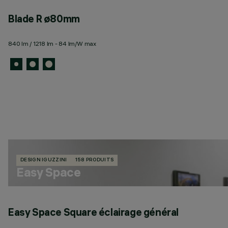
Blade R ø80mm
840 lm / 1218 lm - 84 lm/W max
DESIGN IGUZZINI
158 PRODUITS
Easy Space
Easy Space Square éclairage général