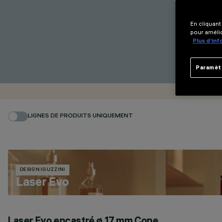
En cliquant
pour amélio
Plus d’in
Paramèt
LIGNES DE PRODUITS UNIQUEMENT
DESIGN IGUZZINI
Laser Evo
Laser Evo encastré ø 17 mm Cone