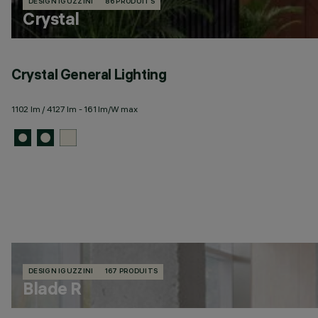
DESIGN IGUZZINI
86 PRODUITS
Crystal
Crystal General Lighting
1102 lm / 4127 lm - 161 lm/W max
DESIGN IGUZZINI
167 PRODUITS
Blade R