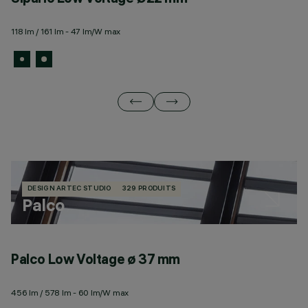
118 lm / 161 lm - 47 lm/W max
52
DESIGN ARTEC STUDIO
329 PRODUITS
Palco
Palco Low Voltage ø 37 mm
P
456 lm / 578 lm - 60 lm/W max
11