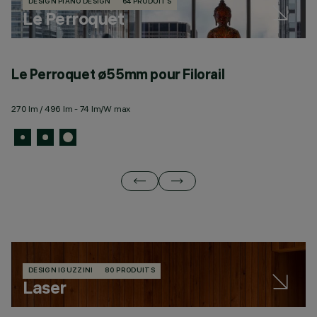
DESIGN PIANO DESIGN
64 PRODUITS
Le Perroquet
Le Perroquet ø55mm pour Filorail
L
270 lm / 496 lm - 74 lm/W max
88
DESIGN IGUZZINI
80 PRODUITS
Laser