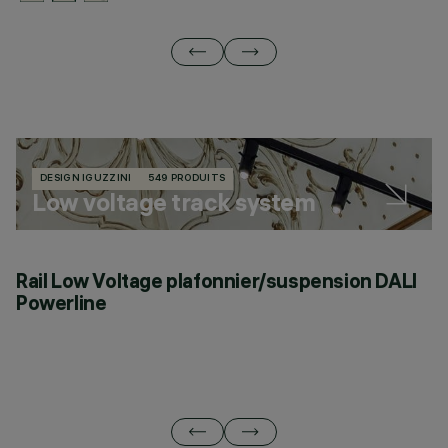
DESIGN IGUZZINI
549 PRODUITS
Low voltage track system
Rail Low Voltage plafonnier/suspension DALI
L
Powerline
C