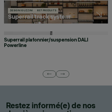
DESIGN IGUZZINI
837 PRODUITS
Superrail track system
Superrail plafonnier/suspension DALI
S
Powerline
Restez informé(e) de nos