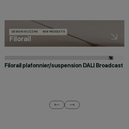
DESIGN IGUZZINI
609 PRODUITS
Filorail
Filorail plafonnier/suspension DALI Broadcast
F