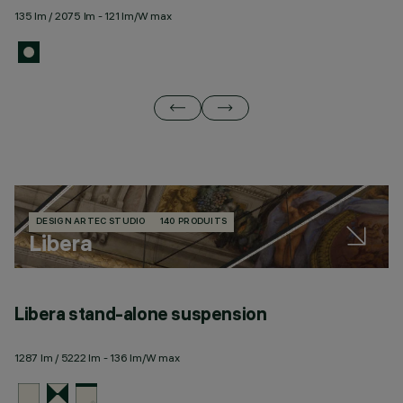
135 lm / 2075 lm - 121 lm/W max
58
DESIGN ARTEC STUDIO
140 PRODUITS
Libera
Libera stand-alone suspension
L
1287 lm / 5222 lm - 136 lm/W max
45