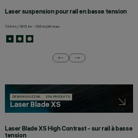
Laser suspension pour rail en basse tension
L
724 lm / 1615 lm - 106 lm/W max
72
DESIGN IGUZZINI
259 PRODUITS
Laser Blade XS
Laser Blade XS High Contrast - sur rail à basse
L
tension
t