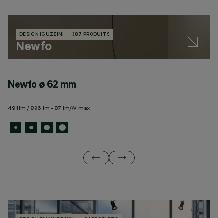
DESIGN IGUZZINI
387 PRODUITS
Newfo
Newfo ø 62 mm
N
491 lm / 896 lm - 87 lm/W max
10