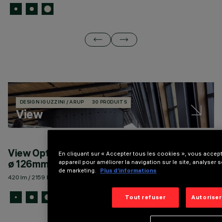
DESIGN IGUZZINI / ARUP
30 PRODUITS
View
View Opti Beam Lens ronde Low Voltage track
V
En cliquant sur « Accepter tous les cookies », vous accep
ø 126mm
V
appareil pour améliorer la navigation sur le site, analyser s
de marketing.
Plus d’informations
420 lm / 2159 lm - 113 lm/W max
14
Tout refuser
Autoriser