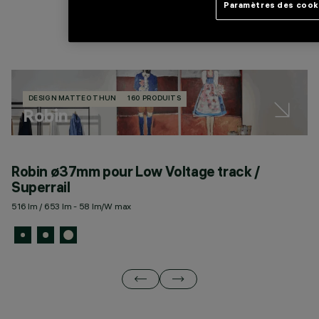
Paramètres des cook
DESIGN MATTEO THUN
160 PRODUITS
Robin
Robin ø37mm pour Low Voltage track /
R
Superrail
S
516 lm / 653 lm - 58 lm/W max
11