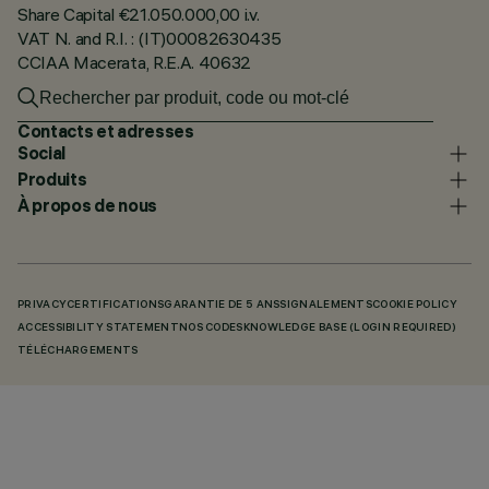
Share Capital €21.050.000,00 i.v.
VAT N. and R.I. : (IT)00082630435
CCIAA Macerata, R.E.A. 40632
Contacts et adresses
Social
Produits
À propos de nous
PRIVACY
CERTIFICATIONS
GARANTIE DE 5 ANS
SIGNALEMENTS
COOKIE POLICY
ACCESSIBILITY STATEMENT
NOS CODES
KNOWLEDGE BASE (LOGIN REQUIRED)
TÉLÉCHARGEMENTS