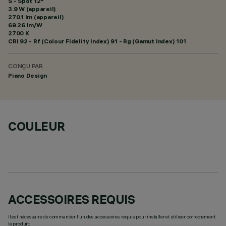
S - Spot 12°
3.9 W (appareil)
270.1 lm (appareil)
69.26 lm/W
2700 K
CRI
92
- Rf (Colour Fidelity Index) 91 - Rg (Gamut Index) 101
CONÇU PAR
Piano Design
COULEUR
ACCESSOIRES REQUIS
Il est nécessaire de commander l'un des accessoires requis pour installer et utiliser correctement
le produit: