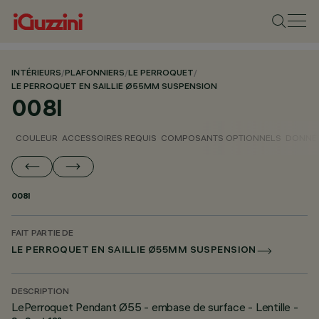
INTÉRIEURS
/
PLAFONNIERS
/
LE PERROQUET
/
LE PERROQUET EN SAILLIE Ø55MM SUSPENSION
008I
COULEUR
ACCESSOIRES REQUIS
COMPOSANTS OPTIONNELS
DONNÉE
008I
FAIT PARTIE DE
LE PERROQUET EN SAILLIE Ø55MM SUSPENSION
DESCRIPTION
LePerroquet Pendant Ø55 - embase de surface - Lentille -