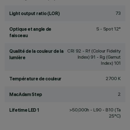
73
Light output ratio (LOR)
S - Spot 12°
Optique et angle de
faisceau
CRI
92
- Rf (Colour Fidelity
Qualité de la couleur de la
Index) 91 - Rg (Gamut
lumière
Index) 101
2700 K
Température de couleur
2
MacAdam Step
>50,000h - L90 - B10 (Ta
Lifetime LED 1
25°C)