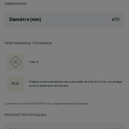
DIMENSIONS
ø55
Diamètre (mm)
PERFORMANCE TECHNIQUE
Class III
Protégé contre la pénétration de corps solides de plus de 12 mm, non protégé
contre la pénétration de liquides.
Conforme à la norme EN60598-1 et aux réglementations pertinentes.
PROPRIÉTÉS PHYSIQUES