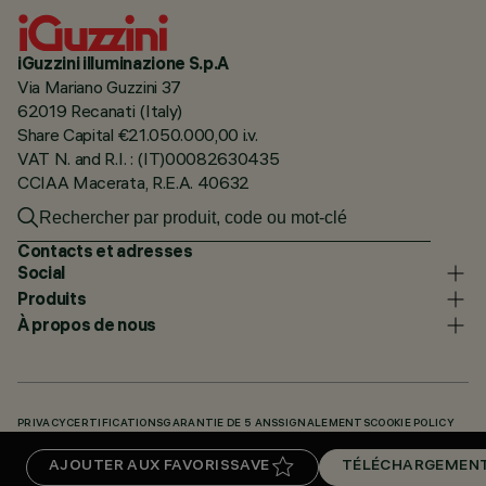
iGuzzini illuminazione S.p.A
Via Mariano Guzzini 37
62019 Recanati (Italy)
Share Capital €21.050.000,00 i.v.
VAT N. and R.I. : (IT)00082630435
CCIAA Macerata, R.E.A. 40632
Contacts et adresses
Social
Produits
À propos de nous
PRIVACY
CERTIFICATIONS
GARANTIE DE 5 ANS
SIGNALEMENTS
COOKIE POLICY
ACCESSIBILITY STATEMENT
NOS CODES
KNOWLEDGE BASE (LOGIN REQUIRED)
AJOUTER AUX FAVORIS
SAVE
TÉLÉCHARGEMEN
TÉLÉCHARGEMENTS