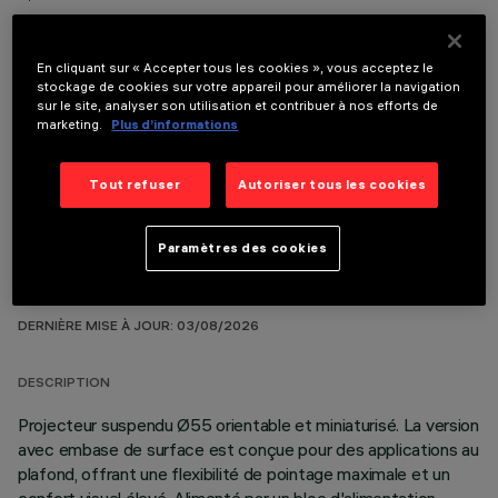
En cliquant sur « Accepter tous les cookies », vous acceptez le
stockage de cookies sur votre appareil pour améliorer la navigation
sur le site, analyser son utilisation et contribuer à nos efforts de
COMPOSANTS OPTIONNELS
marketing.
Plus d’informations
Tout refuser
Autoriser tous les cookies
Paramètres des cookies
DONNÉES TECHNIQUES
DERNIÈRE MISE À JOUR: 03/08/2026
DESCRIPTION
Projecteur suspendu Ø55 orientable et miniaturisé. La version
avec embase de surface est conçue pour des applications au
plafond, offrant une flexibilité de pointage maximale et un