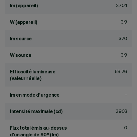
270.1
lm (appareil)
3.9
W (appareil)
370
lm source
3.9
W source
69.26
Efficacité lumineuse
(valeur réelle)
-
lm en mode d'urgence
2903
Intensité maximale (cd)
0
Flux total émis au-dessus
d'un angle de 90° (lm)