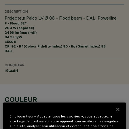
DESCRIPTION
Projecteur Palco LV Ø 86 - Flood beam - DALI Powerline
F - Flood 32°
26.3 W (appareil)
2496 lm (appareil)
94.9 lm/W
3500 K
CRI
92
- Rf (Colour Fidelity Index) 90 - Rg (Gamut Index) 98
DALI
CONÇU PAR
iGuzzini
COULEUR
En cliquant sur « Accepter tous les cookies », vous acceptez le
stockage de cookies sur votre appareil pour améliorer la navigation
sur le site, analyser son utilisation et contribuer à nos efforts de