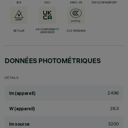
BIS
EAC
ENEC-03
PEP ECOPASSPORT
UK CONFORMITY
RETILAP
CCC PENDING
ASSESSED
DONNÉES PHOTOMÉTRIQUES
DÉTAILS
2496
lm (appareil)
26.3
W (appareil)
3200
lm source