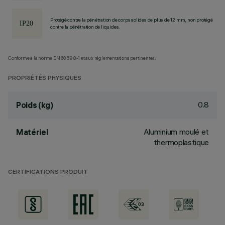
Protégé contre la pénétration de corps solides de plus de 12 mm, non protégé
contre la pénétration de liquides.
Conforme à la norme EN60598-1 et aux réglementations pertinentes.
PROPRIÉTÉS PHYSIQUES
0.8
Poids (kg)
Aluminium moulé et
Matériel
thermoplastique
CERTIFICATIONS PRODUIT