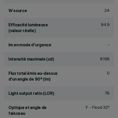
24
W source
94.9
Efficacité lumineuse
(valeur réelle)
-
lm en mode d'urgence
8168
Intensité maximale (cd)
0
Flux total émis au-dessus
d'un angle de 90° (lm)
78
Light output ratio (LOR)
F - Flood 32°
Optique et angle de
faisceau