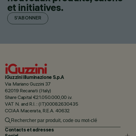
et initiatives.
S'ABONNER
iGuzzini illuminazione S.p.A
Via Mariano Guzzini 37
62019 Recanati (Italy)
Share Capital €21.050.000,00 i.v.
VAT N. and R.I. : (IT)00082630435
CCIAA Macerata, R.E.A. 40632
Contacts et adresses
Social