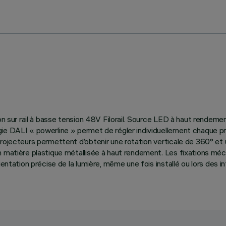
ion sur rail à basse tension 48V Filorail. Source LED à haut rendeme
e DALI « powerline » permet de régler individuellement chaque proje
rojecteurs permettent d’obtenir une rotation verticale de 360° et u
n matière plastique métallisée à haut rendement. Les fixations mé
ientation précise de la lumière, même une fois installé ou lors des 