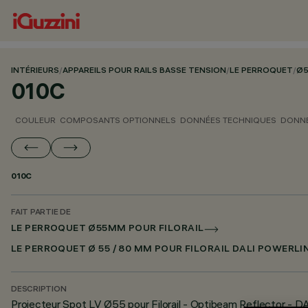
INTÉRIEURS
/
APPAREILS POUR RAILS BASSE TENSION
/
LE PERROQUET
/
Ø5
010C
COULEUR
COMPOSANTS OPTIONNELS
DONNÉES TECHNIQUES
DONNÉ
010C
FAIT PARTIE DE
LE PERROQUET Ø55MM POUR FILORAIL
LE PERROQUET Ø 55 / 80 MM POUR FILORAIL DALI POWERLI
DESCRIPTION
Projecteur Spot LV Ø55 pour Filorail - Optibeam Reflector - D