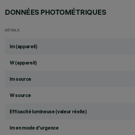
DONNÉES PHOTOMÉTRIQUES
DÉTAILS
lm (appareil)
W (appareil)
lm source
W source
Efficacité lumineuse (valeur réelle)
lm en mode d'urgence