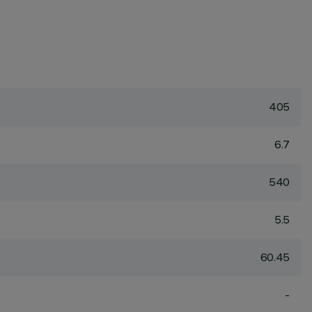
405
6.7
540
5.5
60.45
-