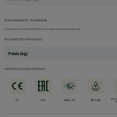
PERFORMANCE TECHNIQUE
Conforme à la norme EN60598-1 et aux réglementations pertinentes.
PROPRIÉTÉS PHYSIQUES
Poids (kg)
CERTIFICATIONS PRODUIT
UK 
CE
EAC
ENEC-03
RETILAP
A