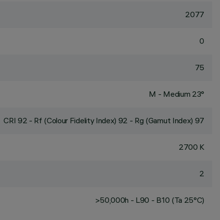
2077
0
75
M - Medium 23°
CRI
92
- Rf (Colour Fidelity Index) 92 - Rg (Gamut Index) 97
2700 K
2
>50,000h - L90 - B10 (Ta 25°C)