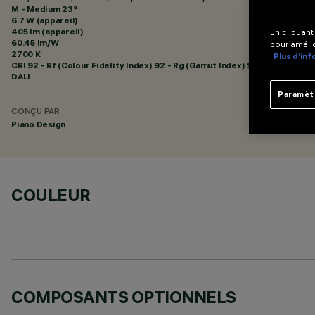
M - Medium 23°
6.7 W (appareil)
405 lm (appareil)
En cliquant
60.45 lm/W
pour amélio
2700 K
Plus d’in
CRI
92
- Rf (Colour Fidelity Index) 92 - Rg (Gamut Index) 97
DALI
Paramèt
CONÇU PAR
Piano Design
COULEUR
COMPOSANTS OPTIONNELS