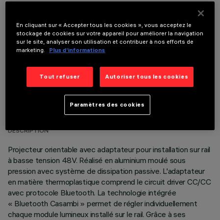
COMPOSANTS OPTIONNELS
En cliquant sur « Accepter tous les cookies », vous acceptez le
stockage de cookies sur votre appareil pour améliorer la navigation
sur le site, analyser son utilisation et contribuer à nos efforts de
marketing.
Plus d’informations
Tout refuser
Autoriser tous les cookies
DONNÉES TECHNIQUES
Paramètres des cookies
DERNIÈRE MISE À JOUR: 06/08/2026
DESCRIPTION
Projecteur orientable avec adaptateur pour installation sur rail
à basse tension 48V. Réalisé en aluminium moulé sous
pression avec système de dissipation passive. L'adaptateur
en matière thermoplastique comprend le circuit driver CC/CC
avec protocole Bluetooth. La technologie intégrée
« Bluetooth Casambi » permet de régler individuellement
chaque module lumineux installé sur le rail. Grâce à ses