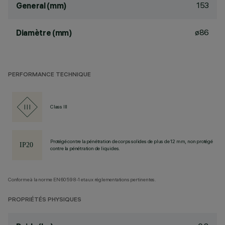
153
General (mm)
ø86
Diamètre (mm)
PERFORMANCE TECHNIQUE
Class III
Protégé contre la pénétration de corps solides de plus de 12 mm, non protégé
contre la pénétration de liquides.
Conforme à la norme EN60598-1 et aux réglementations pertinentes.
PROPRIÉTÉS PHYSIQUES