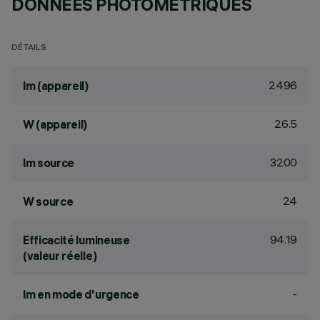
DONNÉES PHOTOMÉTRIQUES
DÉTAILS
2496
lm (appareil)
26.5
W (appareil)
3200
lm source
24
W source
94.19
Efficacité lumineuse
(valeur réelle)
-
lm en mode d'urgence