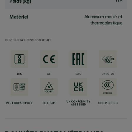
0.8
Poids (kg)
Aluminium moulé et
Matériel
thermoplastique
CERTIFICATIONS PRODUIT
BIS
CE
EAC
ENEC-03
UK CONFORMITY
PEP ECOPASSPORT
RETILAP
CCC PENDING
ASSESSED