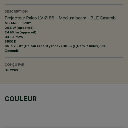
DESCRIPTION
Projecteur Palco LV Ø 86 - Medium beam - BLE Casambi
M - Medium 18°
26.5 W (appareil)
2496 lm (appareil)
94.19 lm/W
3500 K
CRI
92
- Rf (Colour Fidelity Index) 90 - Rg (Gamut Index) 98
Casambi
CONÇU PAR
iGuzzini
COULEUR