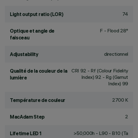
74
Light output ratio (LOR)
F - Flood 28°
Optique et angle de
faisceau
directionnel
Adjustability
CRI
92
- Rf (Colour Fidelity
Qualité de la couleur de la
Index) 92 - Rg (Gamut
lumière
Index) 99
2700 K
Température de couleur
2
MacAdam Step
>50,000h - L90 - B10 (Ta
Lifetime LED 1