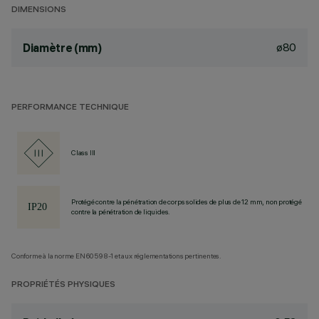
DIMENSIONS
ø80
Diamètre (mm)
PERFORMANCE TECHNIQUE
Class III
Protégé contre la pénétration de corps solides de plus de 12 mm, non protégé
contre la pénétration de liquides.
Conforme à la norme EN60598-1 et aux réglementations pertinentes.
PROPRIÉTÉS PHYSIQUES