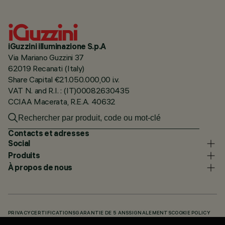
iGuzzini illuminazione S.p.A
Via Mariano Guzzini 37
62019 Recanati (Italy)
Share Capital €21.050.000,00 i.v.
VAT N. and R.I. : (IT)00082630435
CCIAA Macerata, R.E.A. 40632
Contacts et adresses
Social
Produits
À propos de nous
PRIVACY
CERTIFICATIONS
GARANTIE DE 5 ANS
SIGNALEMENTS
COOKIE POLICY
ACCESSIBILITY STATEMENT
NOS CODES
KNOWLEDGE BASE (LOGIN REQUIRED)