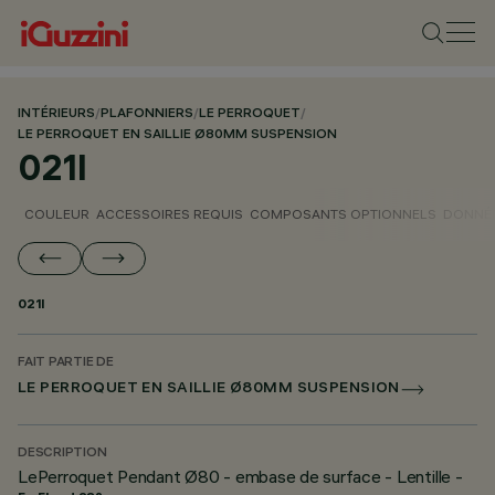
INTÉRIEURS
/
PLAFONNIERS
/
LE PERROQUET
/
LE PERROQUET EN SAILLIE Ø80MM SUSPENSION
021I
COULEUR
ACCESSOIRES REQUIS
COMPOSANTS OPTIONNELS
DONNÉE
021I
FAIT PARTIE DE
LE PERROQUET EN SAILLIE Ø80MM SUSPENSION
DESCRIPTION
LePerroquet Pendant Ø80 - embase de surface - Lentille -