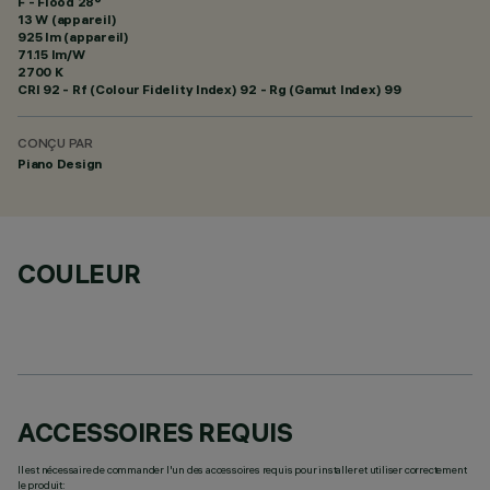
F - Flood 28°
13 W (appareil)
925 lm (appareil)
71.15 lm/W
2700 K
CRI
92
- Rf (Colour Fidelity Index) 92 - Rg (Gamut Index) 99
CONÇU PAR
Piano Design
COULEUR
ACCESSOIRES REQUIS
Il est nécessaire de commander l'un des accessoires requis pour installer et utiliser correctement
le produit: