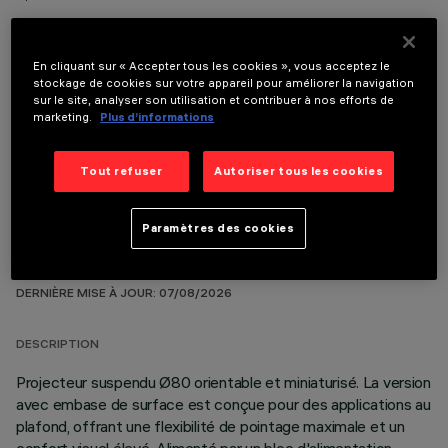
En cliquant sur « Accepter tous les cookies », vous acceptez le
stockage de cookies sur votre appareil pour améliorer la navigation
sur le site, analyser son utilisation et contribuer à nos efforts de
COMPOSANTS OPTIONNELS
marketing.
Plus d’informations
Tout refuser
Autoriser tous les cookies
Paramètres des cookies
DONNÉES TECHNIQUES
DERNIÈRE MISE À JOUR: 07/08/2026
DESCRIPTION
Projecteur suspendu Ø80 orientable et miniaturisé. La version
avec embase de surface est conçue pour des applications au
plafond, offrant une flexibilité de pointage maximale et un