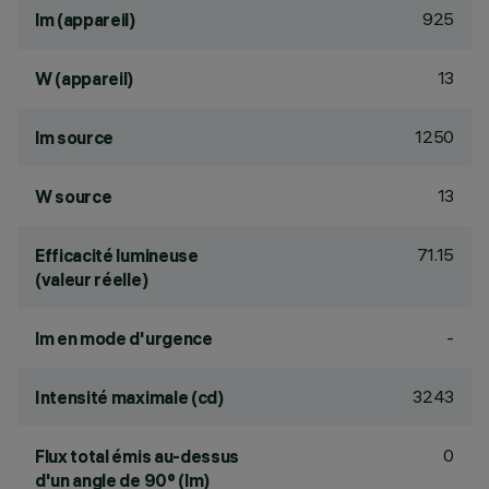
925
lm (appareil)
13
W (appareil)
1250
lm source
13
W source
71.15
Efficacité lumineuse
(valeur réelle)
-
lm en mode d'urgence
3243
Intensité maximale (cd)
0
Flux total émis au-dessus
d'un angle de 90° (lm)