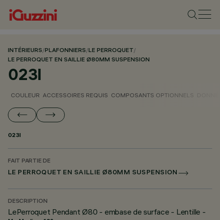
INTÉRIEURS
/
PLAFONNIERS
/
LE PERROQUET
/
LE PERROQUET EN SAILLIE Ø80MM SUSPENSION
023I
COULEUR
ACCESSOIRES REQUIS
COMPOSANTS OPTIONNELS
DONNÉE
023I
FAIT PARTIE DE
LE PERROQUET EN SAILLIE Ø80MM SUSPENSION
DESCRIPTION
LePerroquet Pendant Ø80 - embase de surface - Lentille -