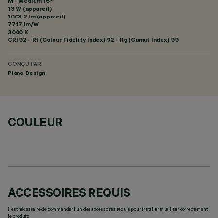
M - Medium 16°
13 W (appareil)
1003.2 lm (appareil)
77.17 lm/W
3000 K
CRI
92
- Rf (Colour Fidelity Index) 92 - Rg (Gamut Index) 99
CONÇU PAR
Piano Design
COULEUR
ACCESSOIRES REQUIS
Il est nécessaire de commander l'un des accessoires requis pour installer et utiliser correctement
le produit: