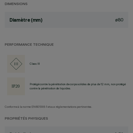
DIMENSIONS
ø80
Diamètre (mm)
PERFORMANCE TECHNIQUE
Class III
Protégé contre la pénétration de corps solides de plus de 12 mm, non protégé
contre la pénétration de liquides.
Conforme à la norme EN60598-1 et aux réglementations pertinentes.
PROPRIÉTÉS PHYSIQUES