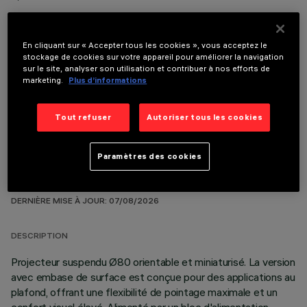
En cliquant sur « Accepter tous les cookies », vous acceptez le
stockage de cookies sur votre appareil pour améliorer la navigation
sur le site, analyser son utilisation et contribuer à nos efforts de
COMPOSANTS OPTIONNELS
marketing.
Plus d’informations
Tout refuser
Autoriser tous les cookies
Paramètres des cookies
DONNÉES TECHNIQUES
DERNIÈRE MISE À JOUR: 07/08/2026
DESCRIPTION
Projecteur suspendu Ø80 orientable et miniaturisé. La version
avec embase de surface est conçue pour des applications au
plafond, offrant une flexibilité de pointage maximale et un