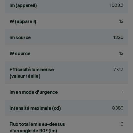
1003.2
lm (appareil)
13
W (appareil)
1320
lm source
13
W source
77.17
Efficacité lumineuse
(valeur réelle)
-
lm en mode d'urgence
8380
Intensité maximale (cd)
0
Flux total émis au-dessus
d'un angle de 90° (lm)