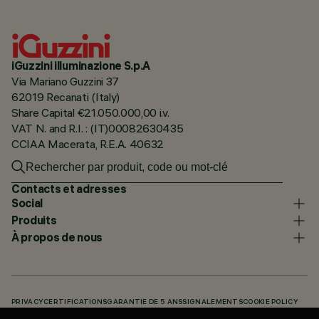
iGuzzini illuminazione S.p.A
Via Mariano Guzzini 37
62019 Recanati (Italy)
Share Capital €21.050.000,00 i.v.
VAT N. and R.I. : (IT)00082630435
CCIAA Macerata, R.E.A. 40632
Contacts et adresses
Social
Produits
À propos de nous
PRIVACY
CERTIFICATIONS
GARANTIE DE 5 ANS
SIGNALEMENTS
COOKIE POLICY
ACCESSIBILITY STATEMENT
NOS CODES
KNOWLEDGE BASE (LOGIN REQUIRED)