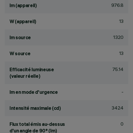
976.8
lm (appareil)
13
W (appareil)
1320
lm source
13
W source
75.14
Efficacité lumineuse
(valeur réelle)
-
lm en mode d'urgence
3424
Intensité maximale (cd)
0
Flux total émis au-dessus
d'un angle de 90° (lm)