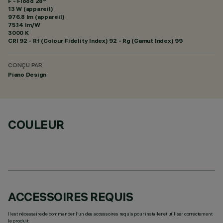
F - Flood 28°
13 W (appareil)
976.8 lm (appareil)
75.14 lm/W
3000 K
CRI
92
- Rf (Colour Fidelity Index) 92 - Rg (Gamut Index) 99
CONÇU PAR
Piano Design
COULEUR
ACCESSOIRES REQUIS
Il est nécessaire de commander l'un des accessoires requis pour installer et utiliser correctement
le produit: