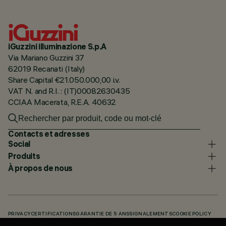
iGuzzini illuminazione S.p.A
Via Mariano Guzzini 37
62019 Recanati (Italy)
Share Capital €21.050.000,00 i.v.
VAT N. and R.I. : (IT)00082630435
CCIAA Macerata, R.E.A. 40632
Contacts et adresses
Social
Produits
À propos de nous
PRIVACY
CERTIFICATIONS
GARANTIE DE 5 ANS
SIGNALEMENTS
COOKIE POLICY
ACCESSIBILITY STATEMENT
NOS CODES
KNOWLEDGE BASE (LOGIN REQUIRED)