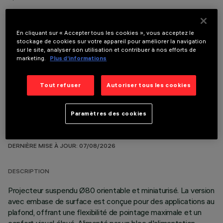
En cliquant sur « Accepter tous les cookies », vous acceptez le
stockage de cookies sur votre appareil pour améliorer la navigation
sur le site, analyser son utilisation et contribuer à nos efforts de
COMPOSANTS OPTIONNELS
marketing.
Plus d’informations
Tout refuser
Autoriser tous les cookies
Paramètres des cookies
DONNÉES TECHNIQUES
DERNIÈRE MISE À JOUR: 07/08/2026
DESCRIPTION
Projecteur suspendu Ø80 orientable et miniaturisé. La version
avec embase de surface est conçue pour des applications au
plafond, offrant une flexibilité de pointage maximale et un