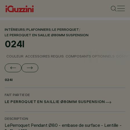
INTÉRIEURS
/
PLAFONNIERS
/
LE PERROQUET
/
LE PERROQUET EN SAILLIE Ø80MM SUSPENSION
024I
COULEUR
ACCESSOIRES REQUIS
COMPOSANTS OPTIONNELS
DONNÉE
024I
FAIT PARTIE DE
LE PERROQUET EN SAILLIE Ø80MM SUSPENSION
DESCRIPTION
LePerroquet Pendant Ø80 - embase de surface - Lentille -