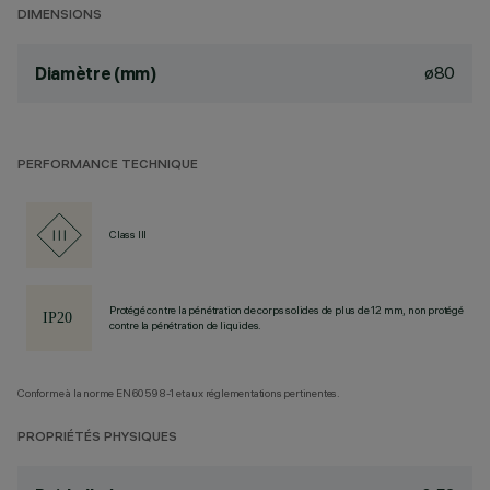
DIMENSIONS
ø80
Diamètre (mm)
PERFORMANCE TECHNIQUE
Class III
Protégé contre la pénétration de corps solides de plus de 12 mm, non protégé
contre la pénétration de liquides.
Conforme à la norme EN60598-1 et aux réglementations pertinentes.
PROPRIÉTÉS PHYSIQUES