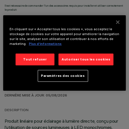
Il est nécessaire de commander l'un des accessoires requis pour installer et utiliser correctement
le produit:
En cliquant sur « Accepter tous les cookies », vous acceptez le
stockage de cookies sur votre appareil pour améliorer la navigation
sur le site, analyser son utilisation et contribuer à nos efforts de
COMPOSANTS OPTIONNELS
marketing.
Plus d’informations
Tout refuser
Autoriser tous les cookies
Paramètres des cookies
DONNÉES TECHNIQUES
DERNIÈRE MISE À JOUR: 05/08/2026
DESCRIPTION
Produit linéaire pour éclairage à lumière directe, conçu pour
l’utilisation de sources lumineuses à LED monochromes.