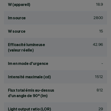
18.9
W (appareil)
2800
lm source
15
W source
42.96
Efficacité lumineuse
(valeur réelle)
-
lm en mode d'urgence
1512
Intensité maximale (cd)
812
Flux total émis au-dessus
d'un angle de 90° (lm)
29
Light output ratio (LOR)