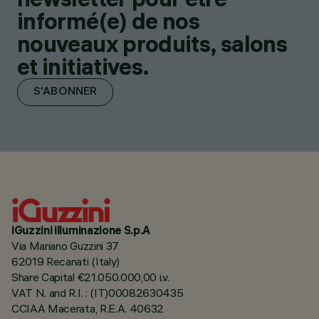
informé(e) de nos
nouveaux produits, salons
et initiatives.
S'ABONNER
iGuzzini illuminazione S.p.A
Via Mariano Guzzini 37
62019 Recanati (Italy)
Share Capital €21.050.000,00 i.v.
VAT N. and R.I. : (IT)00082630435
CCIAA Macerata, R.E.A. 40632