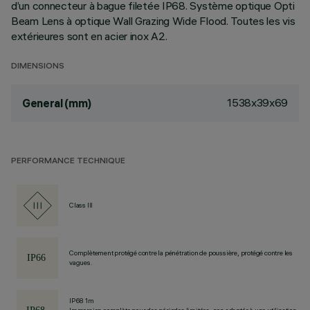
d’un connecteur à bague filetée IP68. Système optique Opti
Beam Lens à optique Wall Grazing Wide Flood. Toutes les vis
extérieures sont en acier inox A2.
DIMENSIONS
1538x39x69
General (mm)
PERFORMANCE TECHNIQUE
Class III
Complètement protégé contre la pénétration de poussière, protégé contre les
vagues.
IP68 1m