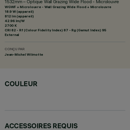
1532mm – Optique Wall Grazing Wide Flood - Microlouvre
WGWF + Microlouvre - Wall Grazing Wide Flood + Microlouvre
18.9 W (appareil)
812 lm (appareil)
42.96 lm/W
2700 K
CRI
82
- Rf (Colour Fidelity Index) 87 - Rg (Gamut Index) 95
External
CONÇU PAR
Jean-Michel Wilmotte
COULEUR
ACCESSOIRES REQUIS