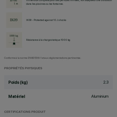
Immersion complète pour des périodes limitées, non adaptée à une utilisation
dans les piscines ou les fontaines.
IK09 - Protected against 10 J shocks
Résistance à la charge statique 1000 kg
Conforme à la norme EN60598-1 et aux réglementations pertinentes.
PROPRIÉTÉS PHYSIQUES
2.3
Poids (kg)
Aluminium
Matériel
CERTIFICATIONS PRODUIT