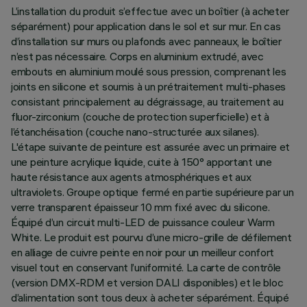
L’installation du produit s’effectue avec un boîtier (à acheter
séparément) pour application dans le sol et sur mur. En cas
d’installation sur murs ou plafonds avec panneaux, le boîtier
n’est pas nécessaire. Corps en aluminium extrudé, avec
embouts en aluminium moulé sous pression, comprenant les
joints en silicone et soumis à un prétraitement multi-phases
consistant principalement au dégraissage, au traitement au
fluor-zirconium (couche de protection superficielle) et à
l’étanchéisation (couche nano-structurée aux silanes).
L'étape suivante de peinture est assurée avec un primaire et
une peinture acrylique liquide, cuite à 150° apportant une
haute résistance aux agents atmosphériques et aux
ultraviolets. Groupe optique fermé en partie supérieure par un
verre transparent épaisseur 10 mm fixé avec du silicone.
Équipé d’un circuit multi-LED de puissance couleur Warm
White. Le produit est pourvu d’une micro-grille de défilement
en alliage de cuivre peinte en noir pour un meilleur confort
visuel tout en conservant l’uniformité. La carte de contrôle
(version DMX-RDM et version DALI disponibles) et le bloc
d’alimentation sont tous deux à acheter séparément. Équipé