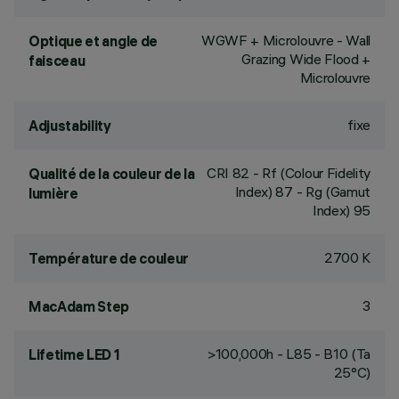
WGWF + Microlouvre - Wall
Optique et angle de
Grazing Wide Flood +
faisceau
Microlouvre
fixe
Adjustability
CRI
82
- Rf (Colour Fidelity
Qualité de la couleur de la
Index) 87 - Rg (Gamut
lumière
Index) 95
2700 K
Température de couleur
3
MacAdam Step
>100,000h - L85 - B10 (Ta
Lifetime LED 1
25°C)