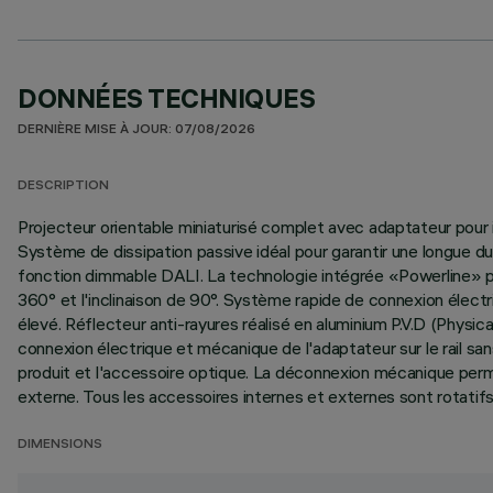
DONNÉES TECHNIQUES
DERNIÈRE MISE À JOUR: 07/08/2026
DESCRIPTION
Projecteur orientable miniaturisé complet avec adaptateur pour 
Système de dissipation passive idéal pour garantir une longue d
fonction dimmable DALI. La technologie intégrée «Powerline» per
360° et l'inclinaison de 90°. Système rapide de connexion électri
élevé. Réflecteur anti-rayures réalisé en aluminium P.V.D (Phys
connexion électrique et mécanique de l'adaptateur sur le rail sa
produit et l'accessoire optique. La déconnexion mécanique permet
externe. Tous les accessoires internes et externes sont rotatifs 
DIMENSIONS