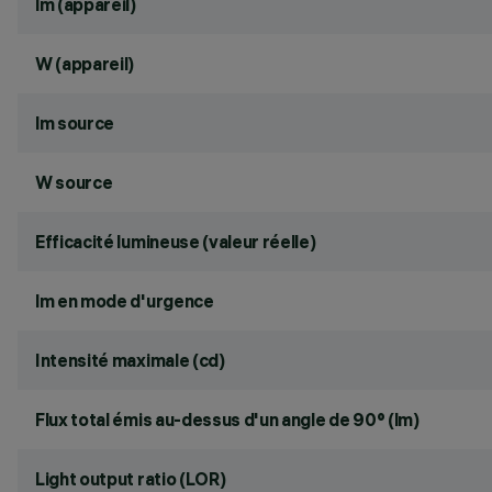
lm (appareil)
W (appareil)
lm source
W source
Efficacité lumineuse (valeur réelle)
lm en mode d'urgence
Intensité maximale (cd)
Flux total émis au-dessus d'un angle de 90° (lm)
Light output ratio (LOR)