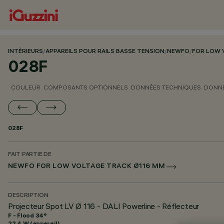
INTÉRIEURS
/
APPAREILS POUR RAILS BASSE TENSION
/
NEWFO
/
FOR LOW 
028F
COULEUR
COMPOSANTS OPTIONNELS
DONNÉES TECHNIQUES
DONNÉ
028F
FAIT PARTIE DE
NEWFO FOR LOW VOLTAGE TRACK Ø116 MM
DESCRIPTION
Projecteur Spot LV Ø 116 - DALI Powerline - Réflecteur
F - Flood 34°
22.4 W (appareil)