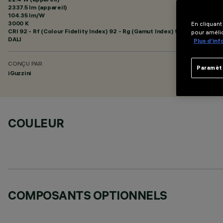
2337.5 lm (appareil)
104.35 lm/W
3000 K
En cliquant
CRI
92
- Rf (Colour Fidelity Index) 92 - Rg (Gamut Index) 99
pour amélio
DALI
Plus d’in
CONÇU PAR
Paramèt
iGuzzini
COULEUR
COMPOSANTS OPTIONNELS