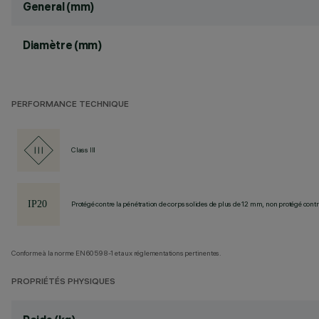
General (mm)
Diamètre (mm)
PERFORMANCE TECHNIQUE
Class III
Protégé contre la pénétration de corps solides de plus de 12 mm, non protégé contre
Conforme à la norme EN60598-1 et aux réglementations pertinentes.
PROPRIÉTÉS PHYSIQUES