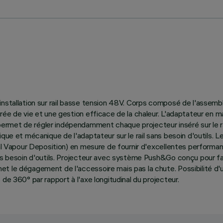
installation sur rail basse tension 48V. Corps composé de l'assem
urée de vie et une gestion efficace de la chaleur. L'adaptateur en
met de régler indépendamment chaque projecteur inséré sur le rail
que et mécanique de l'adaptateur sur le rail sans besoin d'outils. L
ical Vapour Deposition) en mesure de fournir d'excellentes perform
ns besoin d'outils. Projecteur avec système Push&Go conçu pour fac
 le dégagement de l'accessoire mais pas la chute. Possibilité d'ut
de 360° par rapport à l'axe longitudinal du projecteur.