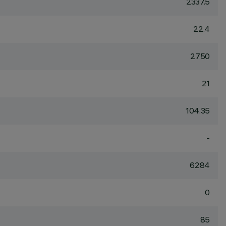
2337.5
22.4
2750
21
104.35
-
6284
0
85