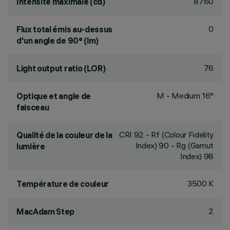
8760
Intensité maximale (cd)
0
Flux total émis au-dessus
d'un angle de 90° (lm)
76
Light output ratio (LOR)
M - Medium 16°
Optique et angle de
faisceau
CRI
92
- Rf (Colour Fidelity
Qualité de la couleur de la
Index) 90 - Rg (Gamut
lumière
Index) 98
3500 K
Température de couleur
2
MacAdam Step