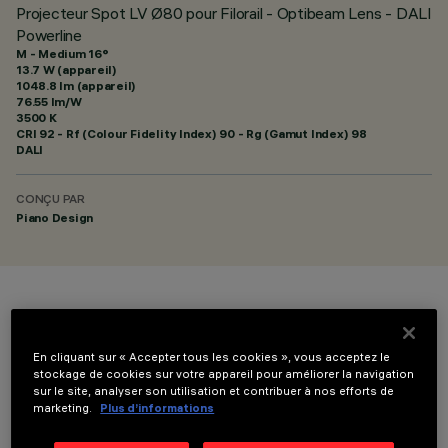
Projecteur Spot LV Ø80 pour Filorail - Optibeam Lens - DALI
Powerline
M - Medium 16°
13.7 W (appareil)
1048.8 lm (appareil)
76.55 lm/W
3500 K
CRI
92
- Rf (Colour Fidelity Index) 90 - Rg (Gamut Index) 98
DALI
CONÇU PAR
Piano Design
COULEUR
En cliquant sur « Accepter tous les cookies », vous acceptez le
stockage de cookies sur votre appareil pour améliorer la navigation
sur le site, analyser son utilisation et contribuer à nos efforts de
marketing.
Plus d’informations