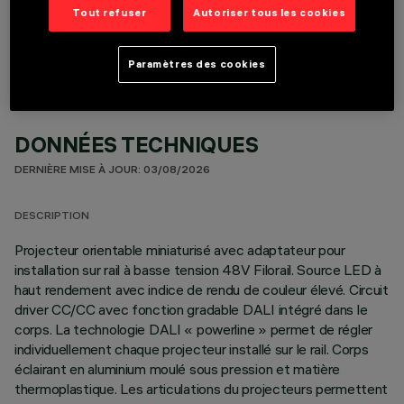
COMPOSANTS OPTIONNELS
Tout refuser
Autoriser tous les cookies
Paramètres des cookies
DONNÉES TECHNIQUES
DERNIÈRE MISE À JOUR: 03/08/2026
DESCRIPTION
Projecteur orientable miniaturisé avec adaptateur pour
installation sur rail à basse tension 48V Filorail. Source LED à
haut rendement avec indice de rendu de couleur élevé. Circuit
driver CC/CC avec fonction gradable DALI intégré dans le
corps. La technologie DALI « powerline » permet de régler
individuellement chaque projecteur installé sur le rail. Corps
éclairant en aluminium moulé sous pression et matière
thermoplastique. Les articulations du projecteurs permettent