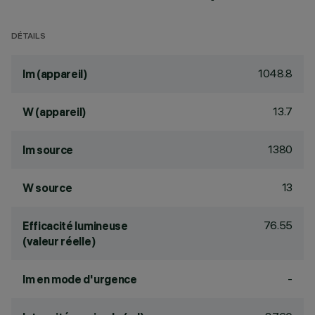
DÉTAILS
1048.8
lm (appareil)
13.7
W (appareil)
1380
lm source
13
W source
76.55
Efficacité lumineuse
(valeur réelle)
-
lm en mode d'urgence