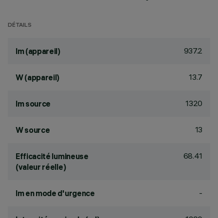
DÉTAILS
937.2
lm (appareil)
13.7
W (appareil)
1320
lm source
13
W source
68.41
Efficacité lumineuse
(valeur réelle)
-
lm en mode d'urgence