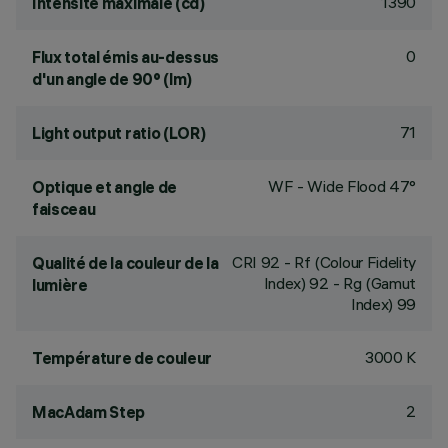
1390
Intensité maximale (cd)
0
Flux total émis au-dessus
d'un angle de 90° (lm)
71
Light output ratio (LOR)
WF - Wide Flood 47°
Optique et angle de
faisceau
CRI
92
- Rf (Colour Fidelity
Qualité de la couleur de la
Index) 92 - Rg (Gamut
lumière
Index) 99
3000 K
Température de couleur
2
MacAdam Step