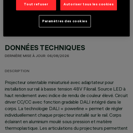
COMPOSANTS OPTIONNELS
Tout refuser
Autoriser tous les cookies
Paramètres des cookies
DONNÉES TECHNIQUES
DERNIÈRE MISE À JOUR: 06/08/2026
DESCRIPTION
Projecteur orientable miniaturisé avec adaptateur pour
installation sur rail à basse tension 48V Filorail. Source LED à
haut rendement avec indice de rendu de couleur élevé. Circuit
driver CC/CC avec fonction gradable DALI intégré dans le
corps. La technologie DALI « powerline » permet de régler
individuellement chaque projecteur installé sur le rail. Corps
éclairant en aluminium moulé sous pression et matière
thermoplastique. Les articulations du projecteurs permettent