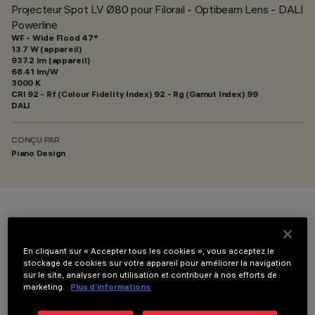
Projecteur Spot LV Ø80 pour Filorail - Optibeam Lens - DALI
Powerline
WF - Wide Flood 47°
13.7 W (appareil)
937.2 lm (appareil)
68.41 lm/W
3000 K
CRI
92
- Rf (Colour Fidelity Index) 92 - Rg (Gamut Index) 99
DALI
CONÇU PAR
Piano Design
COULEUR
En cliquant sur « Accepter tous les cookies », vous acceptez le
stockage de cookies sur votre appareil pour améliorer la navigation
sur le site, analyser son utilisation et contribuer à nos efforts de
marketing.
Plus d’informations