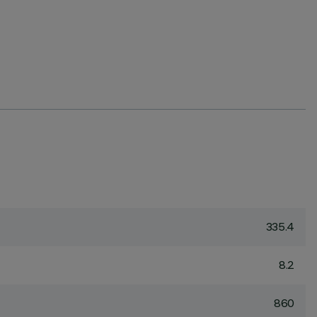
335.4
8.2
860