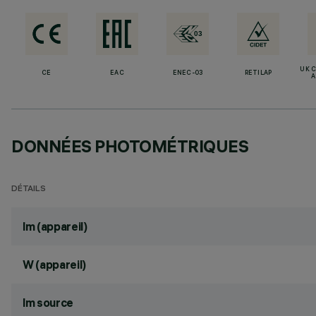
UK 
CE
EAC
ENEC-03
RETILAP
A
DONNÉES PHOTOMÉTRIQUES
DÉTAILS
lm (appareil)
W (appareil)
lm source