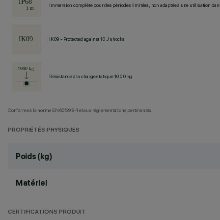
Immersion complète pour des périodes limitées, non adaptée à une utilisation dans 
IK09 - Protected against 10 J shocks
Résistance à la charge statique 1000 kg
Conforme à la norme EN60598-1 et aux réglementations pertinentes.
PROPRIÉTÉS PHYSIQUES
Poids (kg)
Matériel
CERTIFICATIONS PRODUIT