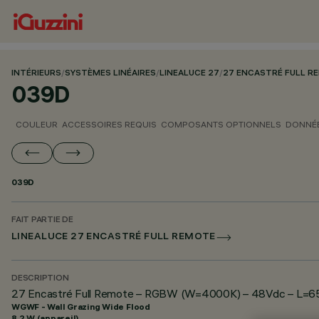
INTÉRIEURS
/
SYSTÈMES LINÉAIRES
/
LINEALUCE 27
/
27 ENCASTRÉ FULL R
039D
COULEUR
ACCESSOIRES REQUIS
COMPOSANTS OPTIONNELS
DONNÉE
039D
FAIT PARTIE DE
LINEALUCE 27 ENCASTRÉ FULL REMOTE
DESCRIPTION
27 Encastré Full Remote – RGBW (W=4000K) – 48Vdc – L=65
WGWF - Wall Grazing Wide Flood
8.2 W (appareil)