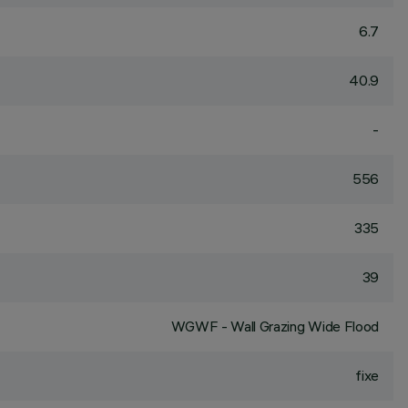
6.7
40.9
-
556
335
39
WGWF - Wall Grazing Wide Flood
fixe