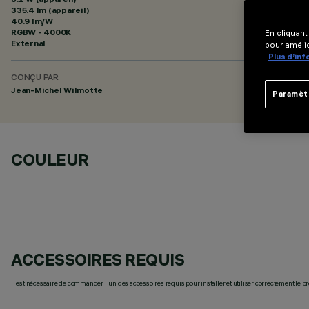
335.4 lm (appareil)
40.9 lm/W
RGBW - 4000K
En cliquant
External
pour amélio
Plus d’in
CONÇU PAR
Jean-Michel Wilmotte
Paramèt
COULEUR
ACCESSOIRES REQUIS
Il est nécessaire de commander l'un des accessoires requis pour installer et utiliser correctement le pr