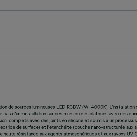
ilisation de sources lumineuses LED RGBW (W=4000K). L'installation 
le cas d'une installation sur des murs ou des plafonds avec des pa
on, complets avec des joints en silicone et soumis à un processus
otectrice de surface) et l'étanchéité (couche nano-structurée aux s
re une haute résistance aux agents atmosphériques et aux rayons U