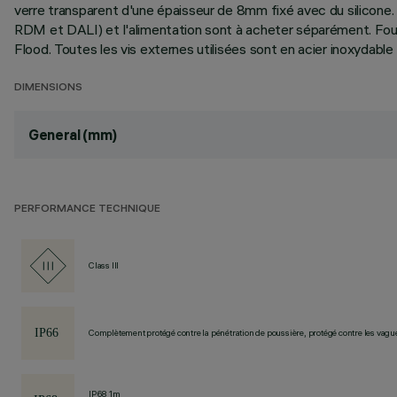
verre transparent d'une épaisseur de 8mm fixé avec du silicon
RDM et DALI) et l'alimentation sont à acheter séparément. Fo
Flood. Toutes les vis externes utilisées sont en acier inoxydable
DIMENSIONS
General (mm)
PERFORMANCE TECHNIQUE
Class III
Complètement protégé contre la pénétration de poussière, protégé contre les vagu
IP68 1m