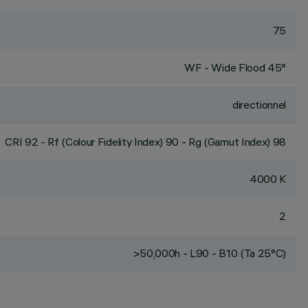
75
WF - Wide Flood 45°
directionnel
CRI
92
- Rf (Colour Fidelity Index) 90 - Rg (Gamut Index) 98
4000 K
2
>50,000h - L90 - B10 (Ta 25°C)