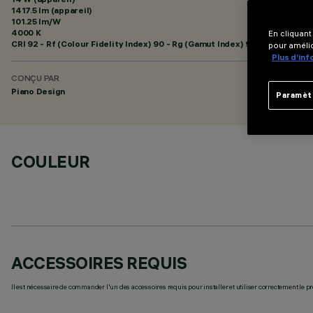
1417.5 lm (appareil)
101.25 lm/W
4000 K
En cliquant
CRI
92
- Rf (Colour Fidelity Index) 90 - Rg (Gamut Index) 98
pour amélio
Plus d’in
CONÇU PAR
Piano Design
Paramèt
COULEUR
ACCESSOIRES REQUIS
Il est nécessaire de commander l'un des accessoires requis pour installer et utiliser correctement le pr