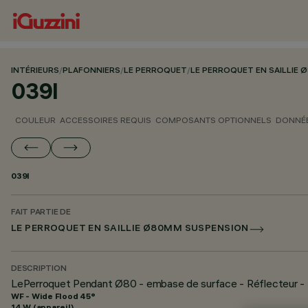
INTÉRIEURS
/
PLAFONNIERS
/
LE PERROQUET
/
LE PERROQUET EN SAILLIE
039I
COULEUR
ACCESSOIRES REQUIS
COMPOSANTS OPTIONNELS
DONNÉE
039I
FAIT PARTIE DE
LE PERROQUET EN SAILLIE Ø80MM SUSPENSION
DESCRIPTION
LePerroquet Pendant Ø80 - embase de surface - Réflecteur -
WF - Wide Flood 45°
14 W (appareil)