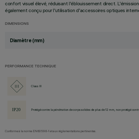
confort visuel élevé, réduisant l'éblouissement direct. L'émissi
également conçu pour l'utilisation d'accessoires optiques intern
DIMENSIONS
Diamètre (mm)
PERFORMANCE TECHNIQUE
Class III
Protégé contre la pénétration de corps solides de plus de 12 mm, non protégé contre
Conforme à la norme EN60598-1 et aux réglementations pertinentes.