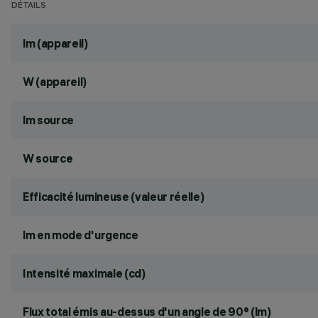
DÉTAILS
lm (appareil)
W (appareil)
lm source
W source
Efficacité lumineuse (valeur réelle)
lm en mode d'urgence
Intensité maximale (cd)
Flux total émis au-dessus d'un angle de 90° (lm)