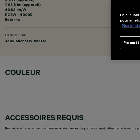
498.8 lm (appareil)
60.83 lm/W
RGBW - 4000K
En cliquant
External
pour amélio
Plus d’in
CONÇU PAR
Jean-Michel Wilmotte
Paramèt
COULEUR
ACCESSOIRES REQUIS
Il est nécessaire de commander l'un des accessoires requis pour installer et utiliser correctement le pr