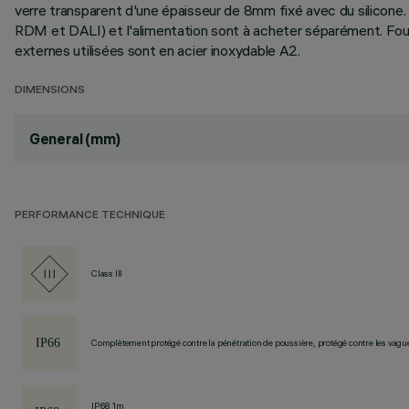
verre transparent d'une épaisseur de 8mm fixé avec du silicon
RDM et DALI) et l'alimentation sont à acheter séparément. Fou
externes utilisées sont en acier inoxydable A2.
DIMENSIONS
General (mm)
PERFORMANCE TECHNIQUE
Class III
Complètement protégé contre la pénétration de poussière, protégé contre les vagu
IP68 1m