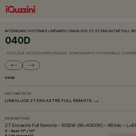
INTÉRIEURS
/
SYSTÈMES LINÉAIRES
/
LINEALUCE 27
/
27 ENCASTRÉ FULL R
040D
COULEUR
ACCESSOIRES REQUIS
COMPOSANTS OPTIONNELS
DONNÉE
040D
FAIT PARTIE DE
LINEALUCE 27 ENCASTRÉ FULL REMOTE
DESCRIPTION
27 Encastré Full Remote – RGBW (W=4000K) – 48Vdc – L=6
S - Spot 11° / 12°
8.2 W (appareil)