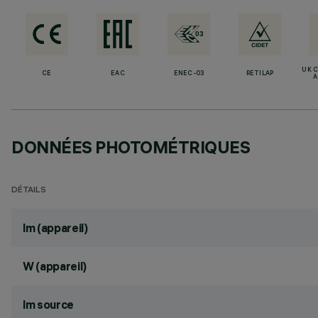
UK 
CE
EAC
ENEC-03
RETILAP
A
DONNÉES PHOTOMÉTRIQUES
DÉTAILS
lm (appareil)
W (appareil)
lm source