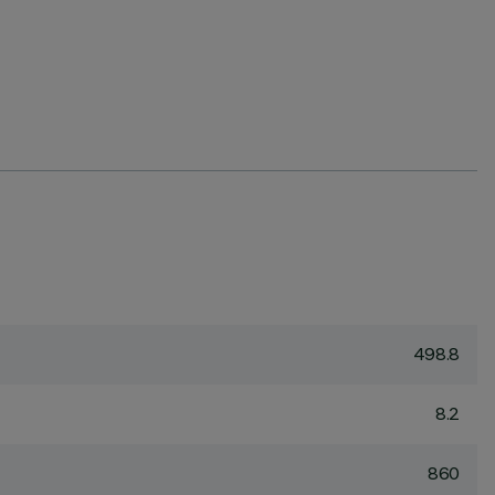
498.8
8.2
860