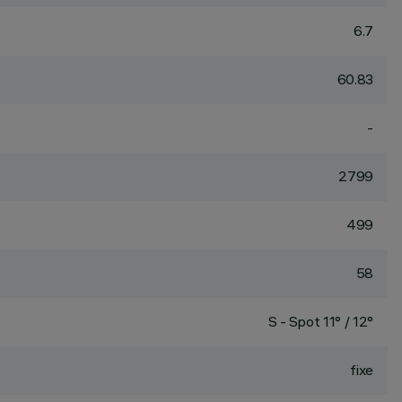
6.7
60.83
-
2799
499
58
S - Spot 11° / 12°
fixe