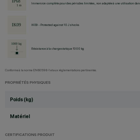
Immersion complète pour des périodes limitées, non adaptée à une utilisation dans 
IK09 - Protected against 10 J shocks
Résistance à la charge statique 1000 kg
Conforme à la norme EN60598-1 et aux réglementations pertinentes.
PROPRIÉTÉS PHYSIQUES
Poids (kg)
Matériel
CERTIFICATIONS PRODUIT