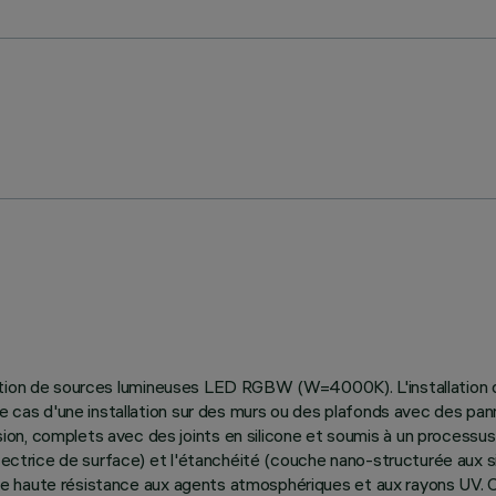
ilisation de sources lumineuses LED RGBW (W=4000K). L'installation 
le cas d'une installation sur des murs ou des plafonds avec des pa
on, complets avec des joints en silicone et soumis à un processus
otectrice de surface) et l'étanchéité (couche nano-structurée aux s
re une haute résistance aux agents atmosphériques et aux rayons U