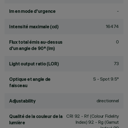
-
lm en mode d'urgence
16474
Intensité maximale (cd)
0
Flux total émis au-dessus
d'un angle de 90° (lm)
73
Light output ratio (LOR)
S - Spot 9.5°
Optique et angle de
faisceau
directionnel
Adjustability
CRI
92
- Rf (Colour Fidelity
Qualité de la couleur de la
Index) 92 - Rg (Gamut
lumière