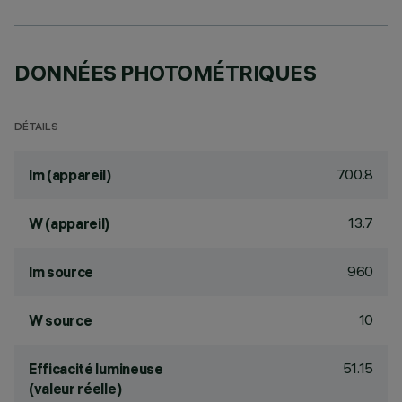
DONNÉES PHOTOMÉTRIQUES
DÉTAILS
700.8
lm (appareil)
13.7
W (appareil)
960
lm source
10
W source
51.15
Efficacité lumineuse
(valeur réelle)