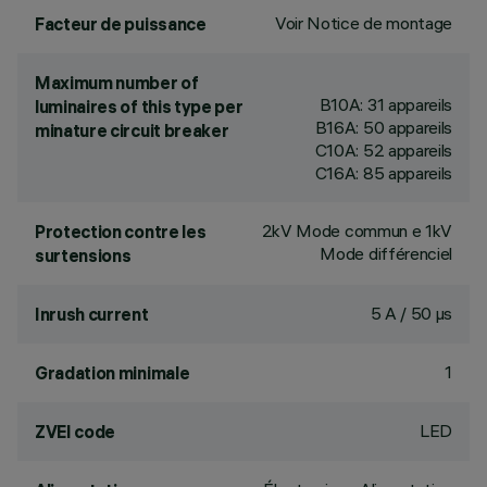
Voir Notice de montage
Facteur de puissance
Maximum number of
B10A: 31 appareils
luminaires of this type per
B16A: 50 appareils
minature circuit breaker
C10A: 52 appareils
C16A: 85 appareils
2kV Mode commun e 1kV
Protection contre les
Mode différenciel
surtensions
5 A / 50 µs
Inrush current
1
Gradation minimale
LED
ZVEI code