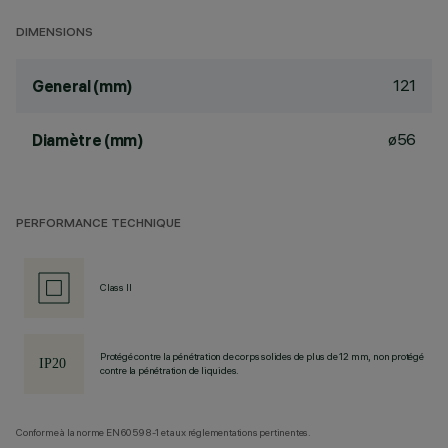
DIMENSIONS
121
General (mm)
ø56
Diamètre (mm)
PERFORMANCE TECHNIQUE
Class II
Protégé contre la pénétration de corps solides de plus de 12 mm, non protégé
contre la pénétration de liquides.
Conforme à la norme EN60598-1 et aux réglementations pertinentes.