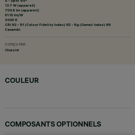
S - Spot 9.5°
13.7 W (appareil)
700.8 lm (appareil)
51.15 lm/W
3000 K
CRI
92
- Rf (Colour Fidelity Index) 92 - Rg (Gamut Index) 99
Casambi
CONÇU PAR
iGuzzini
COULEUR
COMPOSANTS OPTIONNELS