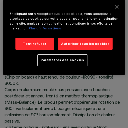
En cliquant sur « Accepter tous les cookies », vous acceptez le
stockage de cookies sur votre appareil pour améliorer la navigation
sur le site, analyser son utilisation et contribuer à nos efforts de
marketing.
Plus d’informations
DONNÉES TECHNIQUES
DERNIÈRE MISE À JOUR: 06/08/2026
Tout refuser
Autoriser tous les cookies
DESCRIPTION
Paramètres des cookies
Projecteur orientable Ø56 avec adaptateur pour installation
sur rail à tension de réseau. Source LED à technologie C.O.B
(Chip on board) à haut rendu de couleur -IRC90- tonalité
3000K.
Corps en aluminium moulé sous pression avec bouchon
postérieur et anneau frontal en matière thermoplastique
(Mass-Balance). Le produit permet d’opérer une rotation de
360° verticalement avec blocage mécanique et une
inclinaison de 90° horizontalement. Dissipation de chaleur
passive.
Système optique OptiBeam Lens avec optique Spot.