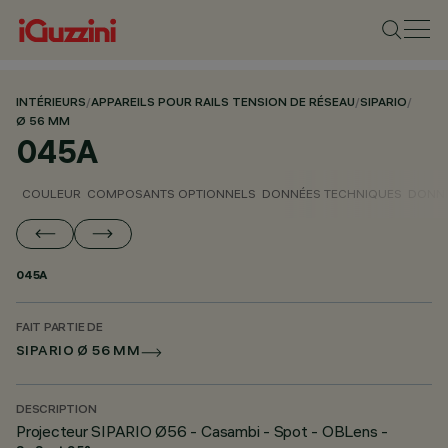
INTÉRIEURS
/
APPAREILS POUR RAILS TENSION DE RÉSEAU
/
SIPARIO
/
Ø 56 MM
045A
COULEUR
COMPOSANTS OPTIONNELS
DONNÉES TECHNIQUES
DONNÉ
045A
FAIT PARTIE DE
SIPARIO Ø 56 MM
DESCRIPTION
Projecteur SIPARIO Ø56 - Casambi - Spot - OBLens -