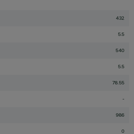
432
5.5
540
5.5
78.55
-
986
0