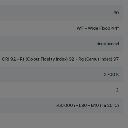
80
WF - Wide Flood 44°
directionnel
CRI
92
- Rf (Colour Fidelity Index) 92 - Rg (Gamut Index) 97
2700 K
2
>50,000h - L90 - B10 (Ta 25°C)