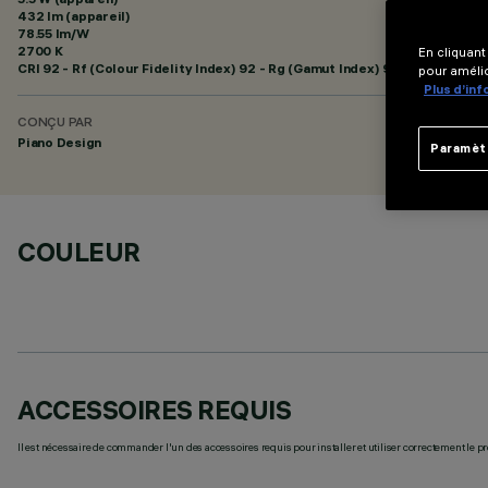
432 lm (appareil)
78.55 lm/W
2700 K
En cliquant
CRI
92
- Rf (Colour Fidelity Index) 92 - Rg (Gamut Index) 97
pour amélio
Plus d’in
CONÇU PAR
Piano Design
Paramèt
COULEUR
ACCESSOIRES REQUIS
Il est nécessaire de commander l'un des accessoires requis pour installer et utiliser correctement le pr