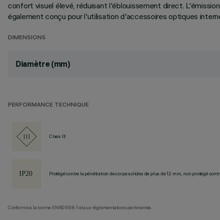
confort visuel élevé, réduisant l'éblouissement direct. L'émissi
également conçu pour l'utilisation d'accessoires optiques intern
DIMENSIONS
Diamètre (mm)
PERFORMANCE TECHNIQUE
Class III
Protégé contre la pénétration de corps solides de plus de 12 mm, non protégé contre
Conforme à la norme EN60598-1 et aux réglementations pertinentes.