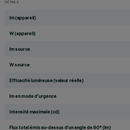
DÉTAILS
lm (appareil)
W (appareil)
lm source
W source
Efficacité lumineuse (valeur réelle)
lm en mode d'urgence
Intensité maximale (cd)
Flux total émis au-dessus d'un angle de 90° (lm)