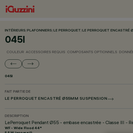
INTÉRIEURS
/
PLAFONNIERS
/
LE PERROQUET
/
LE PERROQUET ENCASTRÉ 
045I
COULEUR
ACCESSOIRES REQUIS
COMPOSANTS OPTIONNELS
DONNÉE
045I
FAIT PARTIE DE
LE PERROQUET ENCASTRÉ Ø55MM SUSPENSION
DESCRIPTION
LePerroquet Pendant Ø55 - embase encastrée - Classe III - R
WF - Wide Flood 44°
5.5 W (appareil)