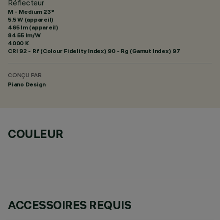
Réflecteur
M - Medium 23°
5.5 W (appareil)
465 lm (appareil)
84.55 lm/W
4000 K
CRI
92
- Rf (Colour Fidelity Index) 90 - Rg (Gamut Index) 97
CONÇU PAR
Piano Design
COULEUR
ACCESSOIRES REQUIS