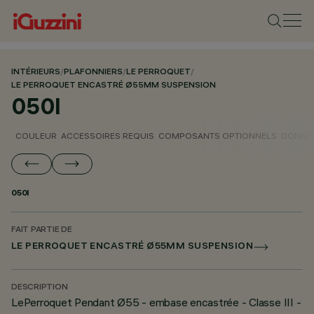
INTÉRIEURS
/
PLAFONNIERS
/
LE PERROQUET
/
LE PERROQUET ENCASTRÉ Ø55MM SUSPENSION
050I
COULEUR
ACCESSOIRES REQUIS
COMPOSANTS OPTIONNELS
DONNÉE
050I
FAIT PARTIE DE
LE PERROQUET ENCASTRÉ Ø55MM SUSPENSION
DESCRIPTION
LePerroquet Pendant Ø55 - embase encastrée - Classe III -