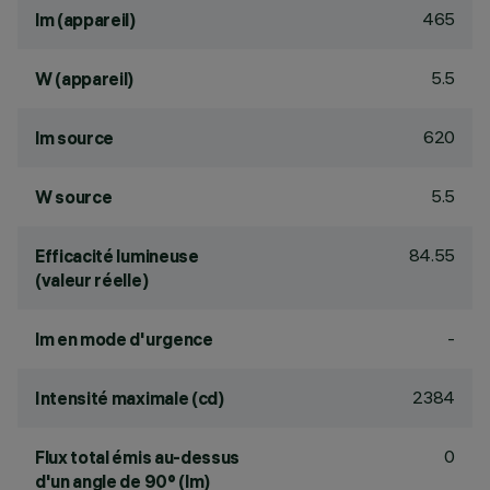
465
lm (appareil)
5.5
W (appareil)
620
lm source
5.5
W source
84.55
Efficacité lumineuse
(valeur réelle)
-
lm en mode d'urgence
2384
Intensité maximale (cd)
0
Flux total émis au-dessus
d'un angle de 90° (lm)