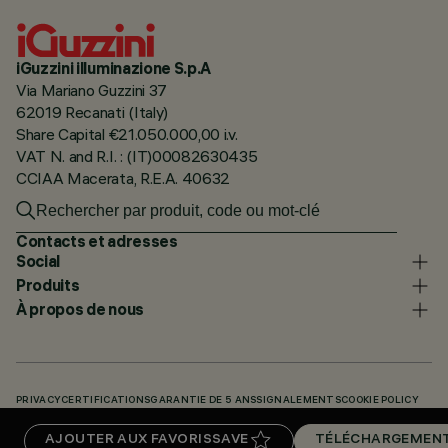
iGuzzini illuminazione S.p.A
Via Mariano Guzzini 37
62019 Recanati (Italy)
Share Capital €21.050.000,00 i.v.
VAT N. and R.I. : (IT)00082630435
CCIAA Macerata, R.E.A. 40632
Contacts et adresses
Social
Produits
À propos de nous
PRIVACY
CERTIFICATIONS
GARANTIE DE 5 ANS
SIGNALEMENTS
COOKIE POLICY
ACCESSIBILITY STATEMENT
NOS CODES
KNOWLEDGE BASE (LOGIN REQUIRED)
AJOUTER AUX FAVORIS
SAVE
TÉLÉCHARGEMEN
TÉLÉCHARGEMENTS