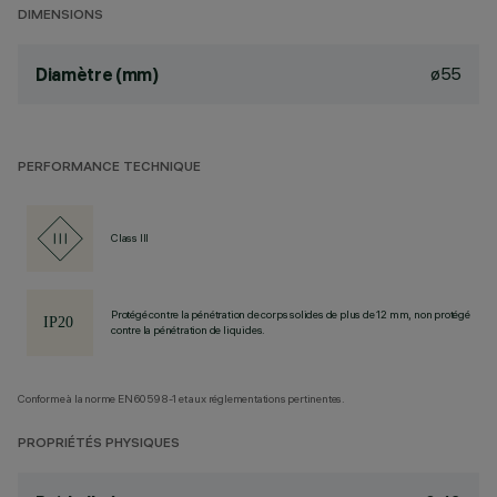
DIMENSIONS
ø55
Diamètre (mm)
PERFORMANCE TECHNIQUE
Class III
Protégé contre la pénétration de corps solides de plus de 12 mm, non protégé
contre la pénétration de liquides.
Conforme à la norme EN60598-1 et aux réglementations pertinentes.
PROPRIÉTÉS PHYSIQUES