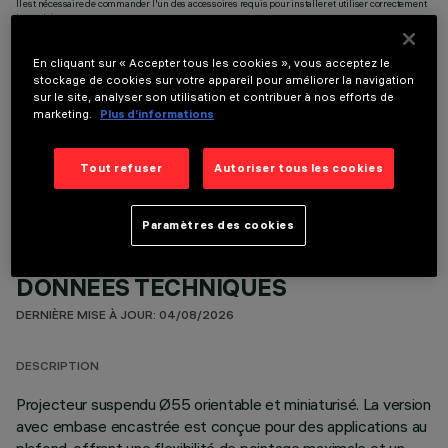
Il est nécessaire de commander l'un des accessoires requis pour installer et utiliser correctement
le produit:
En cliquant sur « Accepter tous les cookies », vous acceptez le
stockage de cookies sur votre appareil pour améliorer la navigation
sur le site, analyser son utilisation et contribuer à nos efforts de
marketing.
Plus d’informations
COMPOSANTS OPTIONNELS
Tout refuser
Autoriser tous les cookies
Paramètres des cookies
DONNÉES TECHNIQUES
DERNIÈRE MISE À JOUR: 04/08/2026
DESCRIPTION
Projecteur suspendu Ø55 orientable et miniaturisé. La version
avec embase encastrée est conçue pour des applications au