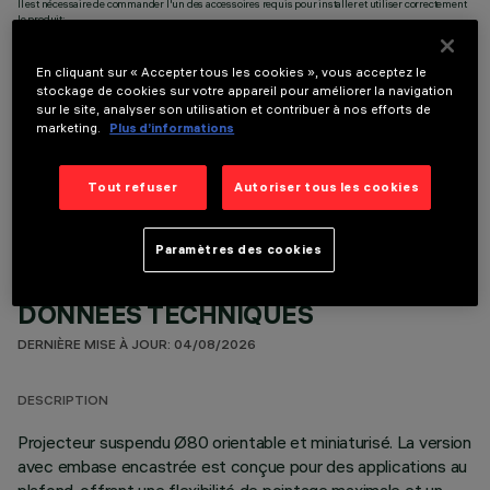
Il est nécessaire de commander l'un des accessoires requis pour installer et utiliser correctement
le produit:
En cliquant sur « Accepter tous les cookies », vous acceptez le
stockage de cookies sur votre appareil pour améliorer la navigation
sur le site, analyser son utilisation et contribuer à nos efforts de
marketing.
Plus d’informations
COMPOSANTS OPTIONNELS
Tout refuser
Autoriser tous les cookies
Paramètres des cookies
DONNÉES TECHNIQUES
DERNIÈRE MISE À JOUR: 04/08/2026
DESCRIPTION
Projecteur suspendu Ø80 orientable et miniaturisé. La version
avec embase encastrée est conçue pour des applications au