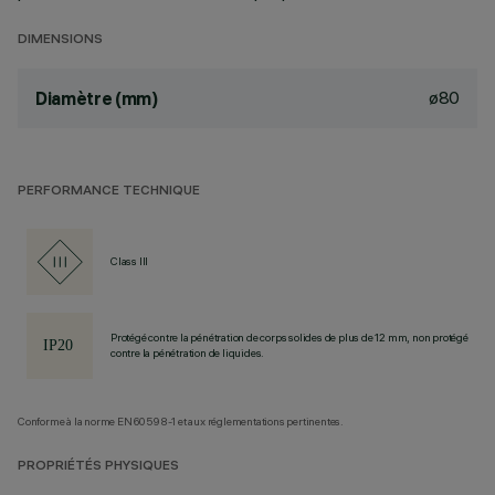
DIMENSIONS
ø80
Diamètre (mm)
PERFORMANCE TECHNIQUE
Class III
Protégé contre la pénétration de corps solides de plus de 12 mm, non protégé
contre la pénétration de liquides.
Conforme à la norme EN60598-1 et aux réglementations pertinentes.
PROPRIÉTÉS PHYSIQUES