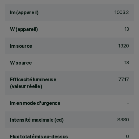
1003.2
lm (appareil)
13
W (appareil)
1320
lm source
13
W source
77.17
Efficacité lumineuse
(valeur réelle)
-
lm en mode d'urgence
8380
Intensité maximale (cd)
0
Flux total émis au-dessus