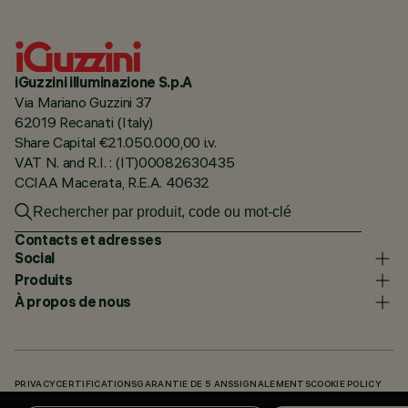
iGuzzini illuminazione S.p.A
Via Mariano Guzzini 37
62019 Recanati (Italy)
Share Capital €21.050.000,00 i.v.
VAT N. and R.I. : (IT)00082630435
CCIAA Macerata, R.E.A. 40632
Contacts et adresses
Social
Produits
À propos de nous
PRIVACY
CERTIFICATIONS
GARANTIE DE 5 ANS
SIGNALEMENTS
COOKIE POLICY
ACCESSIBILITY STATEMENT
NOS CODES
KNOWLEDGE BASE (LOGIN REQUIRED)