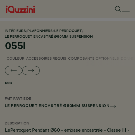
INTÉRIEURS
/
PLAFONNIERS
/
LE PERROQUET
/
LE PERROQUET ENCASTRÉ Ø80MM SUSPENSION
055I
COULEUR
ACCESSOIRES REQUIS
COMPOSANTS OPTIONNELS
DONNÉE
055I
FAIT PARTIE DE
LE PERROQUET ENCASTRÉ Ø80MM SUSPENSION
DESCRIPTION
LePerroquet Pendant Ø80 - embase encastrée - Classe III -