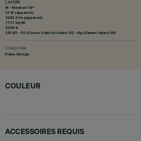
Lentille
M - Medium 16°
13 W (appareil)
1003.2 lm (appareil)
77.17 lm/W
3000 K
CRI
92
- Rf (Colour Fidelity Index) 92 - Rg (Gamut Index) 99
CONÇU PAR
Piano Design
COULEUR
ACCESSOIRES REQUIS