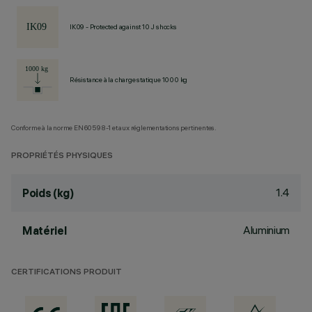
IK09 - Protected against 10 J shocks
Résistance à la charge statique 1000 kg
Conforme à la norme EN60598-1 et aux réglementations pertinentes.
PROPRIÉTÉS PHYSIQUES
1.4
Poids (kg)
Aluminium
Matériel
CERTIFICATIONS PRODUIT