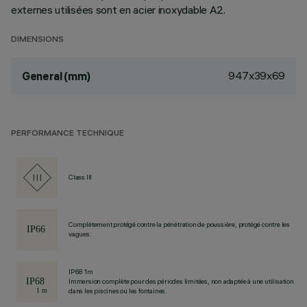
externes utilisées sont en acier inoxydable A2.
DIMENSIONS
947x39x69
General (mm)
PERFORMANCE TECHNIQUE
Class III
Complètement protégé contre la pénétration de poussière, protégé contre les
vagues.
IP68 1m
Immersion complète pour des périodes limitées, non adaptée à une utilisation
dans les piscines ou les fontaines.