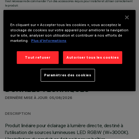
Il est nécessaire de commander l'un des accessoires requis pour installer et utiliser correctement
le produit:
En cliquant sur « Accepter tous les cookies », vous acceptez le
stockage de cookies sur votre appareil pour améliorer la navigation
sur le site, analyser son utilisation et contribuer à nos efforts de
marketing.
Plus d’informations
COMPOSANTS OPTIONNELS
Tout refuser
Autoriser tous les cookies
Paramètres des cookies
DONNÉES TECHNIQUES
DERNIÈRE MISE À JOUR: 05/08/2026
DESCRIPTION
Produit linéaire pour éclairage à lumière directe, destiné à
l'utilisation de sources lumineuses LED RGBW (W=3000K).