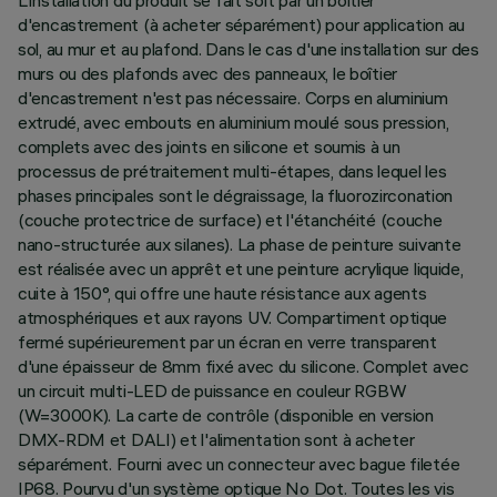
L'installation du produit se fait soit par un boîtier
d'encastrement (à acheter séparément) pour application au
sol, au mur et au plafond. Dans le cas d'une installation sur des
murs ou des plafonds avec des panneaux, le boîtier
d'encastrement n'est pas nécessaire. Corps en aluminium
extrudé, avec embouts en aluminium moulé sous pression,
complets avec des joints en silicone et soumis à un
processus de prétraitement multi-étapes, dans lequel les
phases principales sont le dégraissage, la fluorozirconation
(couche protectrice de surface) et l'étanchéité (couche
nano-structurée aux silanes). La phase de peinture suivante
est réalisée avec un apprêt et une peinture acrylique liquide,
cuite à 150°, qui offre une haute résistance aux agents
atmosphériques et aux rayons UV. Compartiment optique
fermé supérieurement par un écran en verre transparent
d'une épaisseur de 8mm fixé avec du silicone. Complet avec
un circuit multi-LED de puissance en couleur RGBW
(W=3000K). La carte de contrôle (disponible en version
DMX-RDM et DALI) et l'alimentation sont à acheter
séparément. Fourni avec un connecteur avec bague filetée
IP68. Pourvu d'un système optique No Dot. Toutes les vis