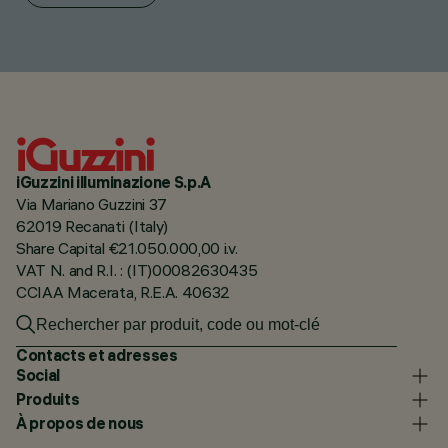
iGuzzini illuminazione S.p.A
Via Mariano Guzzini 37
62019 Recanati (Italy)
Share Capital €21.050.000,00 i.v.
VAT N. and R.I. : (IT)00082630435
CCIAA Macerata, R.E.A. 40632
Contacts et adresses
Social
Produits
À propos de nous