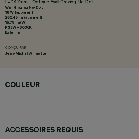
L=947mm – Optique Wall Grazing No Dot
Wall Grazing No-Dot
16 W (appareil)
252.45 lm (appareil)
15.78 lm/W
RGBW - 3000K
External
CONÇU PAR
Jean-Michel Wilmotte
COULEUR
ACCESSOIRES REQUIS