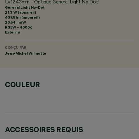
L=1243mm – Optique General Light No Dot
General Light No-Dot
21.3 W (appareil)
437.5 lm (appareil)
20.54 lm/W
RGBW - 4000K
External
CONÇU PAR
Jean-Michel Wilmotte
COULEUR
ACCESSOIRES REQUIS