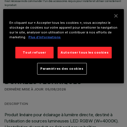
Il est nécessaire de commander l'un des accessoires requis pour installer et utiliser correctement
le produit:
En cliquant sur « Accepter tous les cookies », vous acceptez le
stockage de cookies sur votre appareil pour améliorer la navigation
sur le site, analyser son utilisation et contribuer à nos efforts de
marketing.
Plus d’informations
COMPOSANTS OPTIONNELS
Tout refuser
Autoriser tous les cookies
Paramètres des cookies
DONNÉES TECHNIQUES
DERNIÈRE MISE À JOUR: 05/08/2026
DESCRIPTION
Produit linéaire pour éclairage à lumière directe, destiné à
l'utilisation de sources lumineuses LED RGBW (W=4000K).