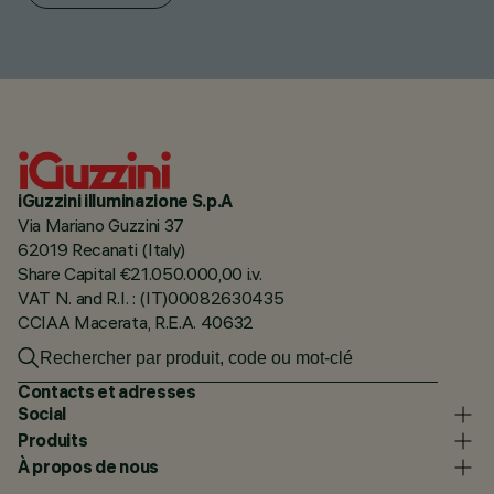
iGuzzini illuminazione S.p.A
Via Mariano Guzzini 37
62019 Recanati (Italy)
Share Capital €21.050.000,00 i.v.
VAT N. and R.I. : (IT)00082630435
CCIAA Macerata, R.E.A. 40632
Contacts et adresses
Social
Produits
À propos de nous