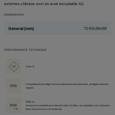
externes utilisées sont en acier inoxydable A2.
DIMENSIONS
1243x39x69
General (mm)
PERFORMANCE TECHNIQUE
Class III
Complètement protégé contre la pénétration de poussière, protégé contre les
vagues.
IP68 1m
Immersion complète pour des périodes limitées, non adaptée à une utilisation
dans les piscines ou les fontaines.