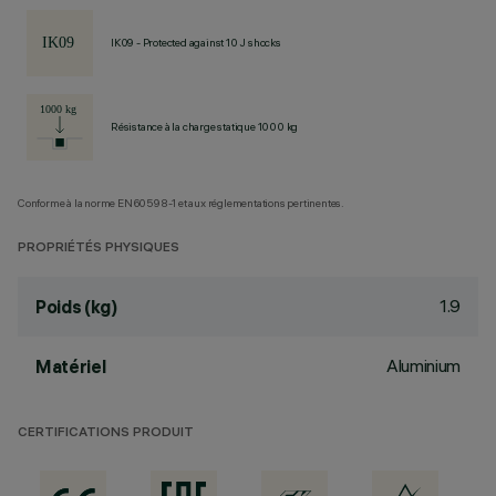
IK09 - Protected against 10 J shocks
Résistance à la charge statique 1000 kg
Conforme à la norme EN60598-1 et aux réglementations pertinentes.
PROPRIÉTÉS PHYSIQUES
1.9
Poids (kg)
Aluminium
Matériel
CERTIFICATIONS PRODUIT