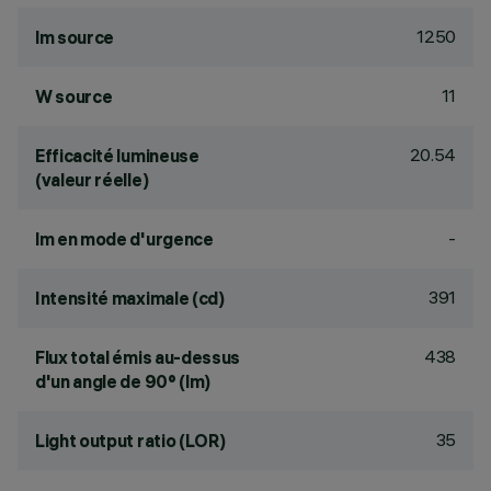
1250
lm source
11
W source
20.54
Efficacité lumineuse
(valeur réelle)
-
lm en mode d'urgence
391
Intensité maximale (cd)
438
Flux total émis au-dessus
d'un angle de 90° (lm)
35
Light output ratio (LOR)