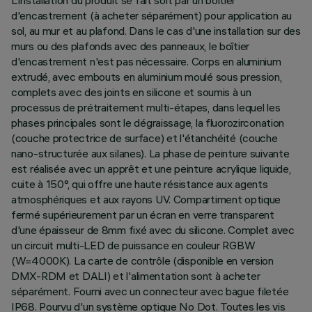
L'installation du produit se fait soit par un boîtier
d'encastrement (à acheter séparément) pour application au
sol, au mur et au plafond. Dans le cas d'une installation sur des
murs ou des plafonds avec des panneaux, le boîtier
d'encastrement n'est pas nécessaire. Corps en aluminium
extrudé, avec embouts en aluminium moulé sous pression,
complets avec des joints en silicone et soumis à un
processus de prétraitement multi-étapes, dans lequel les
phases principales sont le dégraissage, la fluorozirconation
(couche protectrice de surface) et l'étanchéité (couche
nano-structurée aux silanes). La phase de peinture suivante
est réalisée avec un apprêt et une peinture acrylique liquide,
cuite à 150°, qui offre une haute résistance aux agents
atmosphériques et aux rayons UV. Compartiment optique
fermé supérieurement par un écran en verre transparent
d'une épaisseur de 8mm fixé avec du silicone. Complet avec
un circuit multi-LED de puissance en couleur RGBW
(W=4000K). La carte de contrôle (disponible en version
DMX-RDM et DALI) et l'alimentation sont à acheter
séparément. Fourni avec un connecteur avec bague filetée
IP68. Pourvu d'un système optique No Dot. Toutes les vis