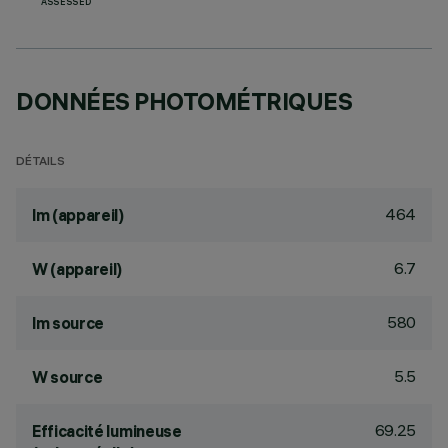
ASSESSED
DONNÉES PHOTOMÉTRIQUES
DÉTAILS
464
lm (appareil)
6.7
W (appareil)
580
lm source
5.5
W source
69.25
Efficacité lumineuse