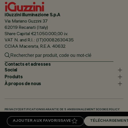
iGuzzini illuminazione S.p.A
Via Mariano Guzzini 37
62019 Recanati (Italy)
Share Capital €21.050.000,00 i.v.
VAT N. and R.I. : (IT)00082630435
CCIAA Macerata, R.E.A. 40632
Contacts et adresses
Social
Produits
À propos de nous
PRIVACY
CERTIFICATIONS
GARANTIE DE 5 ANS
SIGNALEMENTS
COOKIE POLICY
ACCESSIBILITY STATEMENT
NOS CODES
KNOWLEDGE BASE (LOGIN REQUIRED)
AJOUTER AUX FAVORIS
SAVE
TÉLÉCHARGEMEN
TÉLÉCHARGEMENTS