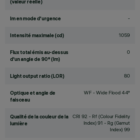
(valeur réelle)
-
lm en mode d'urgence
1059
Intensité maximale (cd)
0
Flux total émis au-dessus
d'un angle de 90° (lm)
80
Light output ratio (LOR)
WF - Wide Flood 44°
Optique et angle de
faisceau
CRI
92
- Rf (Colour Fidelity
Qualité de la couleur de la
Index) 91 - Rg (Gamut
lumière
Index) 99