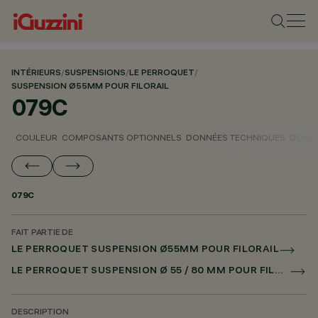
INTÉRIEURS
/
SUSPENSIONS
/
LE PERROQUET
/
SUSPENSION Ø55MM POUR FILORAIL
079C
COULEUR
COMPOSANTS OPTIONNELS
DONNÉES TECHNIQUES
DONNÉ
079C
FAIT PARTIE DE
LE PERROQUET SUSPENSION Ø55MM POUR FILORAIL
LE PERROQUET SUSPENSION Ø 55 / 80 MM POUR FILORAIL DALI POWERLINE
DESCRIPTION