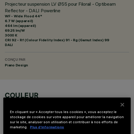
Projecteur suspension LV Ø55 pour Filorail - Optibeam
Reflector - DALI Powerline
WF - Wide Flood 44°
6.7 W (appareil)
464 lm (appareil)
69.25 lm/W
3000 K
CRI
92
- Rf (Colour Fidelity Index) 91 - Rg (Gamut Index) 99
DALI
CONÇU PAR
Piano Design
COULEUR
En cliquant sur « Accepter tous les cookies », vous acceptez le
stockage de cookies sur votre appareil pour améliorer la navigation
sur le site, analyser son utilisation et contribuer à nos efforts de
marketing.
Plus d’informations