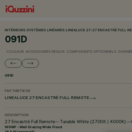
INTÉRIEURS
/
SYSTÈMES LINÉAIRES
/
LINEALUCE 27
/
27 ENCASTRÉ FULL R
091D
COULEUR
ACCESSOIRES REQUIS
COMPOSANTS OPTIONNELS
DONNÉE
091D
FAIT PARTIE DE
LINEALUCE 27 ENCASTRÉ FULL REMOTE
DESCRIPTION
27 Encastré Full Remote – Tunable White (2700K | 4000K) –
WGWF - Wall Grazing Wide Flood
16.4 W (appareil)