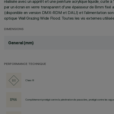
réalisée avec un apprêt et une peinture acrylique liquide, cuit
par un écran en verre transparent d'une épaisseur de 8mm fixé 
(disponible en version DMX-RDM et DALI) et l'alimentation so
optique Wall Grazing Wide Flood. Toutes les vis externes utilisé
DIMENSIONS
General (mm)
PERFORMANCE TECHNIQUE
Class III
Complètement protégé contre la pénétration de poussière, protégé contre les vagu