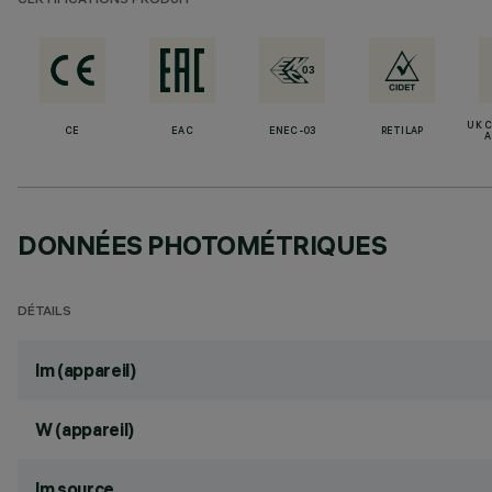
CERTIFICATIONS PRODUIT
UK 
CE
EAC
ENEC-03
RETILAP
A
DONNÉES PHOTOMÉTRIQUES
DÉTAILS
lm (appareil)
W (appareil)
lm source