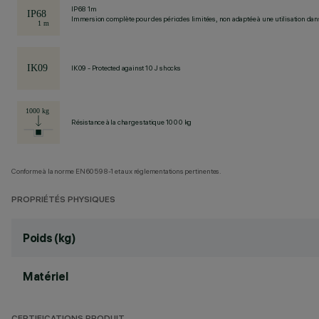
IP68 1m
Immersion complète pour des périodes limitées, non adaptée à une utilisation dans 
IK09 - Protected against 10 J shocks
Résistance à la charge statique 1000 kg
Conforme à la norme EN60598-1 et aux réglementations pertinentes.
PROPRIÉTÉS PHYSIQUES
Poids (kg)
Matériel