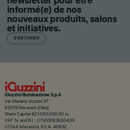
newsletter pour être
informé(e) de nos
nouveaux produits, salons
et initiatives.
S'ABONNER
iGuzzini illuminazione S.p.A
Via Mariano Guzzini 37
62019 Recanati (Italy)
Share Capital €21.050.000,00 i.v.
VAT N. and R.I. : (IT)00082630435
CCIAA Macerata, R.E.A. 40632