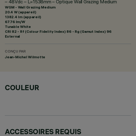
– 48Vdc – L=1538mm – Optique Wall Grazing Medium
WGM - Wall Grazing Medium
20.4 W (appareil)
1382.4 lm (appareil)
67.76 lm/W
Tunable White
CRI
82
- Rf (Colour Fidelity Index) 86 - Rg (Gamut Index) 96
External
CONÇU PAR
Jean-Michel Wilmotte
COULEUR
ACCESSOIRES REQUIS