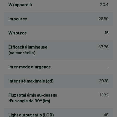
20.4
W (appareil)
2880
lm source
15
W source
67.76
Efficacité lumineuse
(valeur réelle)
-
lm en mode d'urgence
3038
Intensité maximale (cd)
1382
Flux total émis au-dessus
d'un angle de 90° (lm)
48
Light output ratio (LOR)