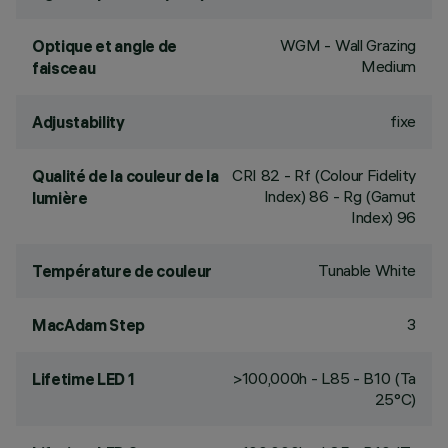
WGM - Wall Grazing
Optique et angle de
Medium
faisceau
fixe
Adjustability
CRI
82
- Rf (Colour Fidelity
Qualité de la couleur de la
Index) 86 - Rg (Gamut
lumière
Index) 96
Tunable White
Température de couleur
3
MacAdam Step
>100,000h - L85 - B10 (Ta
Lifetime LED 1
25°C)