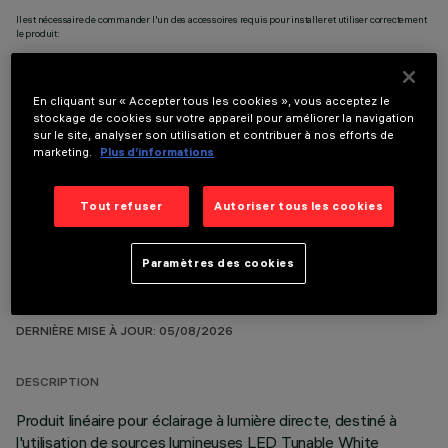
Il est nécessaire de commander l'un des accessoires requis pour installer et utiliser correctement
le produit:
En cliquant sur « Accepter tous les cookies », vous acceptez le
stockage de cookies sur votre appareil pour améliorer la navigation
sur le site, analyser son utilisation et contribuer à nos efforts de
COMPOSANTS OPTIONNELS
marketing.
Plus d’informations
Tout refuser
Autoriser tous les cookies
Paramètres des cookies
DONNÉES TECHNIQUES
DERNIÈRE MISE À JOUR: 05/08/2026
DESCRIPTION
Produit linéaire pour éclairage à lumière directe, destiné à
l'utilisation de sources lumineuses LED Tunable White