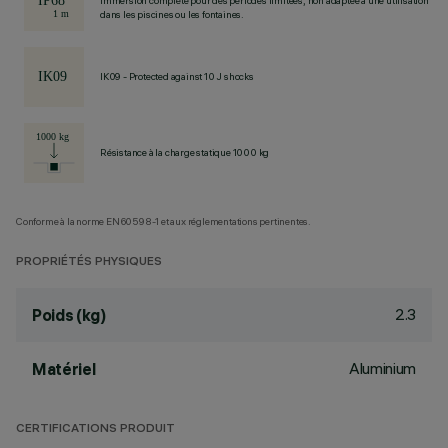
Immersion complète pour des périodes limitées, non adaptée à une utilisation
dans les piscines ou les fontaines.
IK09 - Protected against 10 J shocks
Résistance à la charge statique 1000 kg
Conforme à la norme EN60598-1 et aux réglementations pertinentes.
PROPRIÉTÉS PHYSIQUES
2.3
Poids (kg)
Aluminium
Matériel
CERTIFICATIONS PRODUIT