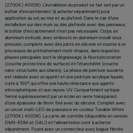
(2700K | 4000K). L'installation du produit se fait soit par un
boîtier d'encastrement (à acheter séparément) pour
application au sol, au mur et au plafond. Dans le cas d'une
installation sur des murs ou des plafonds avec des panneaux,
le boîtier d'encastrement n'est pas nécessaire. Corps en
aluminium extrudé, avec embouts en aluminium moulé sous
pression, complets avec des joints en silicone et soumis à un
processus de prétraitement multi-étapes, dans lequel les
phases principales sont le dégraissage, la fluorozirconation
(couche protectrice de surface) et l'étanchéité (couche
nano-structurée aux silanes). La phase de peinture suivante
est réalisée avec un apprêt et une peinture acrylique liquide,
cuite à 150°, qui offre une haute résistance aux agents
atmosphériques et aux rayons UV. Compartiment optique
fermé supérieurement par un écran en verre transparent
d'une épaisseur de 8mm fixé avec du silicone. Complet avec
un circuit multi-LED de puissance en couleur Tunable White
(2700K | 4000K). La carte de contrôle (disponible en version
DMX-RDM et DALI) et l'alimentation sont à acheter
séparément. Fourni avec un connecteur avec bague filetée