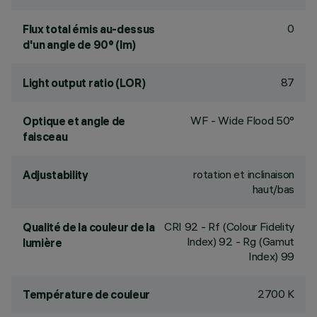
0
Flux total émis au-dessus
d'un angle de 90° (lm)
87
Light output ratio (LOR)
WF - Wide Flood 50°
Optique et angle de
faisceau
rotation et inclinaison
Adjustability
haut/bas
CRI
92
- Rf (Colour Fidelity
Qualité de la couleur de la
Index) 92 - Rg (Gamut
lumière
Index) 99
2700 K
Température de couleur