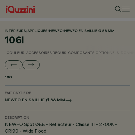
INTÉRIEURS
/
APPLIQUES
/
NEWFO
/
NEWFO EN SAILLIE Ø 88 MM
106I
COULEUR
ACCESSOIRES REQUIS
COMPOSANTS OPTIONNELS
DONNÉE
106I
FAIT PARTIE DE
NEWFO EN SAILLIE Ø 88 MM
DESCRIPTION
NEWFO Spot Ø88 - Réflecteur - Classe III - 2700K -
CRI90 - Wide Flood