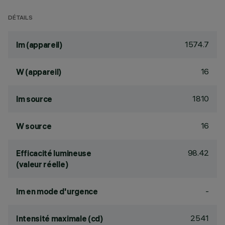
DÉTAILS
1574.7
lm (appareil)
16
W (appareil)
1810
lm source
16
W source
98.42
Efficacité lumineuse
(valeur réelle)
-
lm en mode d'urgence
2541
Intensité maximale (cd)