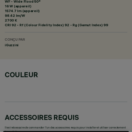
WF - Wide Flood 50°
16 W (appareil)
1574.7 lm (appareil)
98.42 lm/W
2700 K
CRI
92
- Rf (Colour Fidelity Index) 92 - Rg (Gamut Index) 99
CONÇU PAR
iGuzzini
COULEUR
ACCESSOIRES REQUIS
Il est nécessaire de commander l'un des accessoires requis pour installer et utiliser correctement
le produit: