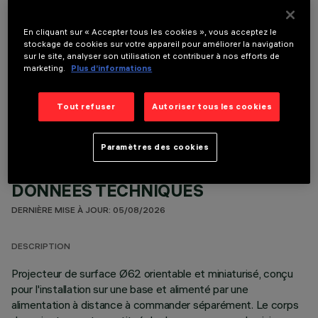
En cliquant sur « Accepter tous les cookies », vous acceptez le
stockage de cookies sur votre appareil pour améliorer la navigation
sur le site, analyser son utilisation et contribuer à nos efforts de
marketing.
Plus d’informations
COMPOSANTS OPTIONNELS
Tout refuser
Autoriser tous les cookies
Paramètres des cookies
DONNÉES TECHNIQUES
DERNIÈRE MISE À JOUR: 05/08/2026
DESCRIPTION
Projecteur de surface Ø62 orientable et miniaturisé, conçu
pour l'installation sur une base et alimenté par une
alimentation à distance à commander séparément. Le corps