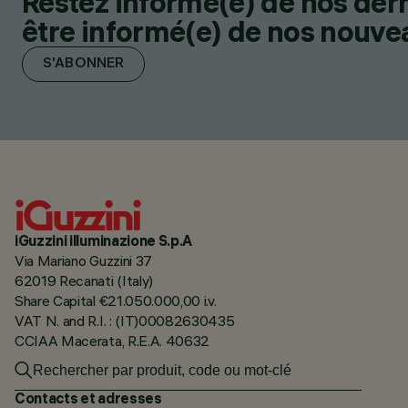
Restez informé(e) de nos der
être informé(e) de nos nouveau
S'ABONNER
iGuzzini illuminazione S.p.A
Via Mariano Guzzini 37
62019 Recanati (Italy)
Share Capital €21.050.000,00 i.v.
VAT N. and R.I. : (IT)00082630435
CCIAA Macerata, R.E.A. 40632
Contacts et adresses