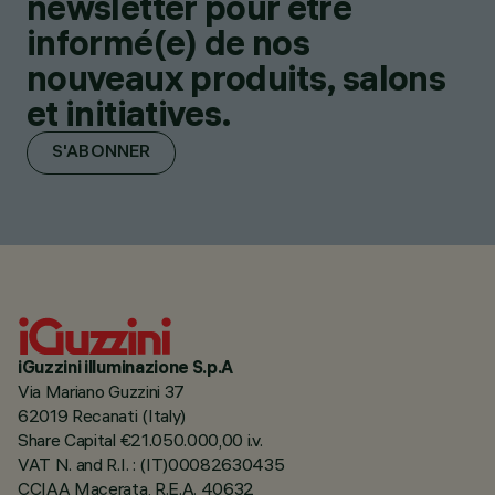
newsletter pour être
informé(e) de nos
nouveaux produits, salons
et initiatives.
S'ABONNER
iGuzzini illuminazione S.p.A
Via Mariano Guzzini 37
62019 Recanati (Italy)
Share Capital €21.050.000,00 i.v.
VAT N. and R.I. : (IT)00082630435
CCIAA Macerata, R.E.A. 40632