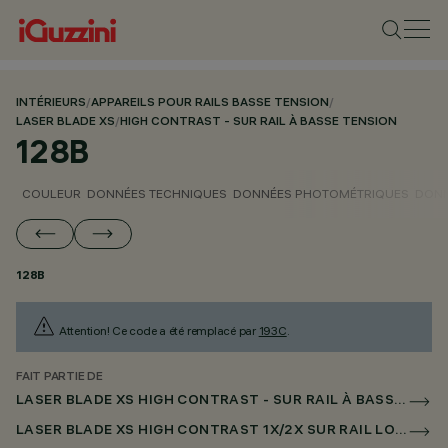
INTÉRIEURS
/
APPAREILS POUR RAILS BASSE TENSION
/
LASER BLADE XS
/
HIGH CONTRAST - SUR RAIL À BASSE TENSION
128B
COULEUR
DONNÉES TECHNIQUES
DONNÉES PHOTOMÉTRIQUES
DONN
128B
Attention! Ce code a été remplacé par
193C
.
FAIT PARTIE DE
LASER BLADE XS HIGH CONTRAST - SUR RAIL À BASSE TENSION
LASER BLADE XS HIGH CONTRAST 1X/2X SUR RAIL LOW VOLTAGE CASAMBI