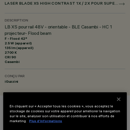
LASER BLADE XS HIGH CONTRAST 1X / 2X POUR SUPERRAIL CASAMBI
DESCRIPTION
LB XS pour rail 48V - orientable - BLE Casambi - HC 1
projecteur- Flood beam
F - Flood 42°
2.5 W (appareil)
135 lm (appareil)
2700 K
CRI
90
Casambi
CONÇU PAR
iGuzzini
En cliquant sur « Accepter tous les cookies », vous acceptez le
COULEUR
stockage de cookies sur votre appareil pour améliorer la navigation
sur le site, analyser son utilisation et contribuer à nos efforts de
marketing.
Plus d’informations