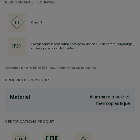
PERFORMANCE TECHNIQUE
Class III
Protégé contre la pénétration de corps solides de plus de 12 mm, non protégé
contre la pénétration de liquides.
Conforme à la norme EN60598-1 et aux réglementations pertinentes.
PROPRIÉTÉS PHYSIQUES
Aluminium moulé et
Matériel
thermoplastique
CERTIFICATIONS PRODUIT