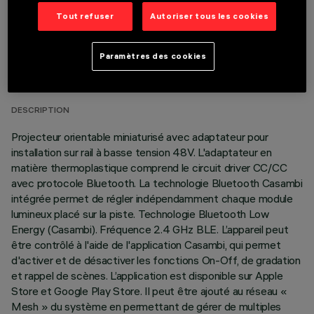
Tout refuser
Autoriser tous les cookies
DONNÉES TECHNIQUES
Paramètres des cookies
DERNIÈRE MISE À JOUR: 07/08/2026
DESCRIPTION
Projecteur orientable miniaturisé avec adaptateur pour
installation sur rail à basse tension 48V. L'adaptateur en
matière thermoplastique comprend le circuit driver CC/CC
avec protocole Bluetooth. La technologie Bluetooth Casambi
intégrée permet de régler indépendamment chaque module
lumineux placé sur la piste. Technologie Bluetooth Low
Energy (Casambi). Fréquence 2.4 GHz BLE. L’appareil peut
être contrôlé à l'aide de l'application Casambi, qui permet
d'activer et de désactiver les fonctions On-Off, de gradation
et rappel de scènes. L’application est disponible sur Apple
Store et Google Play Store. Il peut être ajouté au réseau «
Mesh » du système en permettant de gérer de multiples