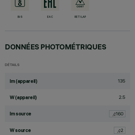
BIS
EAC
RETILAP
DONNÉES PHOTOMÉTRIQUES
DÉTAILS
135
lm (appareil)
2.5
W (appareil)
lm source
160
W source
2